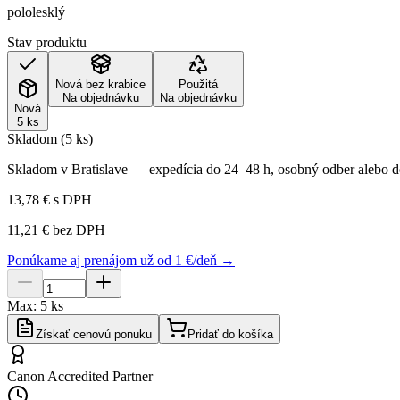
pololesklý
Stav produktu
Nová bez krabice
Použitá
Na objednávku
Na objednávku
Nová
5 ks
Skladom (5 ks)
Skladom v Bratislave — expedícia do 24–48 h, osobný odber alebo do
13,78 €
s DPH
11,21 €
bez DPH
Ponúkame aj prenájom už od 1 €/deň →
Max:
5
ks
Získať cenovú ponuku
Pridať do košíka
Canon Accredited Partner