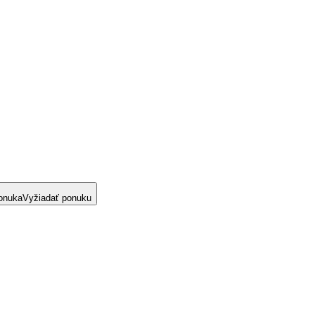
onuka
Vyžiadať ponuku