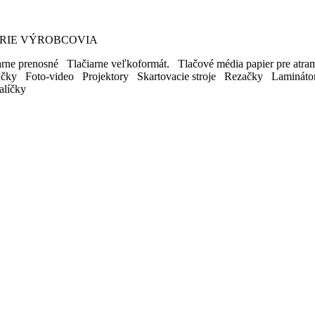
EGÓRIE VÝROBCOVIA
ne prenosné Tlačiarne veľkoformát. Tlačové média papier pre atram.
ačky Foto-video Projektory Skartovacie stroje Rezačky Lamináto
líčky