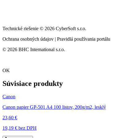
Technické riešenie © 2026 CyberSoft s.r.o.
Ochrana osobných údajov | Pravidlá používania portálu
© 2026 BHC International s.r.o.
OK
Súvisiace produkty
Canon
Canon papier GP-501 A4 100 listov, 200g/m2, lesklý
23,60 €
19,19 €
bez DPH