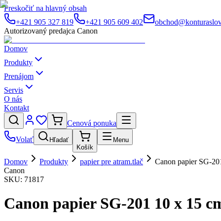
Preskočiť na hlavný obsah
+421 905 327 819
+421 905 609 402
obchod@konturaslov
Autorizovaný predajca Canon
Domov
Produkty
Prenájom
Servis
O nás
Kontakt
Cenová ponuka
Volať
Hľadať
Menu
Košík
Domov
Produkty
papier pre atram.tlač
Canon papier SG-201 
Canon
SKU:
71817
Canon papier SG-201 10 x 15 cm 