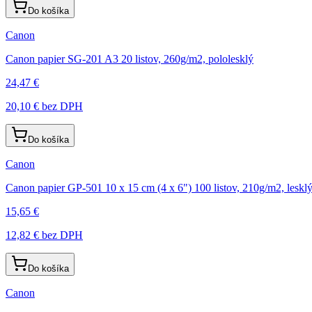
Do košíka
Canon
Canon papier SG-201 A3 20 listov, 260g/m2, pololesklý
24,47 €
20,10 €
bez DPH
Do košíka
Canon
Canon papier GP-501 10 x 15 cm (4 x 6") 100 listov, 210g/m2, leskl
15,65 €
12,82 €
bez DPH
Do košíka
Canon