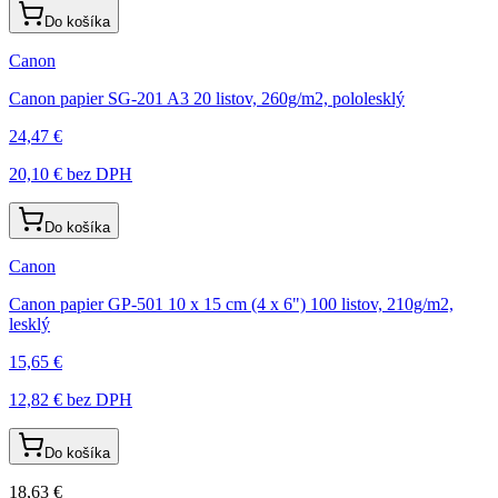
Do košíka
Canon
Canon papier SG-201 A3 20 listov, 260g/m2, pololesklý
24,47 €
20,10 €
bez DPH
Do košíka
Canon
Canon papier GP-501 10 x 15 cm (4 x 6") 100 listov, 210g/m2,
lesklý
15,65 €
12,82 €
bez DPH
Do košíka
18,63 €