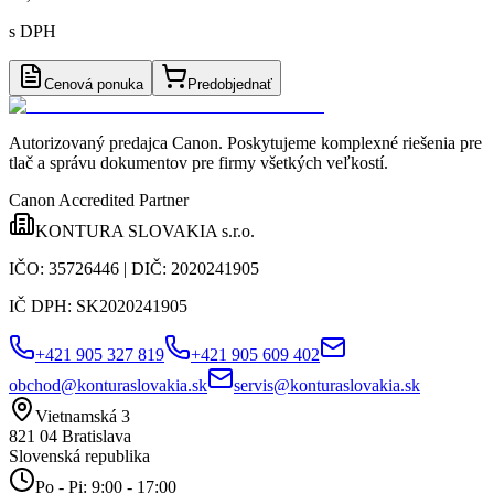
s DPH
Cenová ponuka
Predobjednať
Autorizovaný predajca Canon
. Poskytujeme komplexné riešenia pre
tlač a správu dokumentov pre firmy všetkých veľkostí.
Canon Accredited Partner
KONTURA SLOVAKIA s.r.o.
IČO:
35726446
| DIČ:
2020241905
IČ DPH:
SK2020241905
+421 905 327 819
+421 905 609 402
obchod@konturaslovakia.sk
servis@konturaslovakia.sk
Vietnamská 3
821 04
Bratislava
Slovenská republika
Po - Pi: 9:00 - 17:00