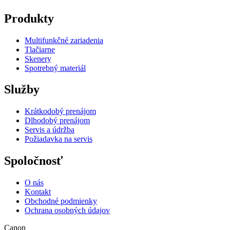
Produkty
Multifunkčné zariadenia
Tlačiarne
Skenery
Spotrebný materiál
Služby
Krátkodobý prenájom
Dlhodobý prenájom
Servis a údržba
Požiadavka na servis
Spoločnosť
O nás
Kontakt
Obchodné podmienky
Ochrana osobných údajov
Canon