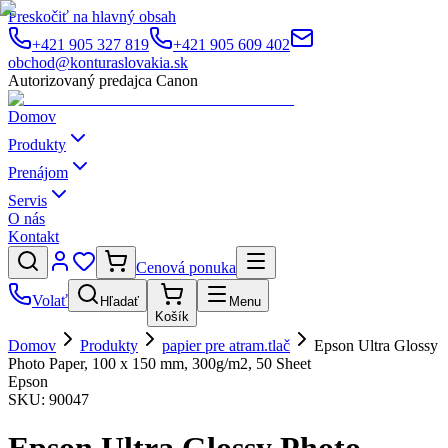
Preskočiť na hlavný obsah
+421 905 327 819
+421 905 609 402
obchod@konturaslovakia.sk
Autorizovaný predajca Canon
Domov
Produkty
Prenájom
Servis
O nás
Kontakt
Cenová ponuka
Volať
Hľadať
Menu
Košík
Domov
Produkty
papier pre atram.tlač
Epson Ultra Glossy
Photo Paper, 100 x 150 mm, 300g/m2, 50 Sheet
Epson
SKU:
90047