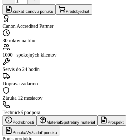
Získať cenovú ponuku
Predobjednať
Canon Accredited Partner
30 rokov na trhu
1000+ spokojných klientov
Servis do 24 hodín
Doprava zadarmo
Záruka
12 mesiacov
Technická podpora
Podrobnosti
Materiál
Spotrebný materiál
Prospekt
Ponuka
Vyžiadať ponuku
Popis produktu