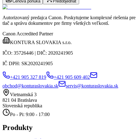
Cenová ponuka
Predobjednať
Autorizovaný predajca Canon
. Poskytujeme komplexné riešenia pre
tlač a správu dokumentov pre firmy všetkých veľkostí.
Canon Accredited Partner
KONTURA SLOVAKIA s.r.o.
IČO:
35726446
| DIČ:
2020241905
IČ DPH:
SK2020241905
+421 905 327 819
+421 905 609 402
obchod@konturaslovakia.sk
servis@konturaslovakia.sk
Vietnamská 3
821 04
Bratislava
Slovenská republika
Po - Pi: 9:00 - 17:00
Produkty