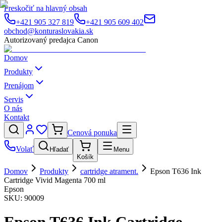
Preskočiť na hlavný obsah
+421 905 327 819
+421 905 609 402
obchod@konturaslovakia.sk
Autorizovaný predajca Canon
Domov
Produkty
Prenájom
Servis
O nás
Kontakt
Cenová ponuka
Volať
Hľadať
Menu
Košík
Domov
Produkty
cartridge atrament.
Epson T636 Ink
Cartridge Vivid Magenta 700 ml
Epson
SKU:
90009