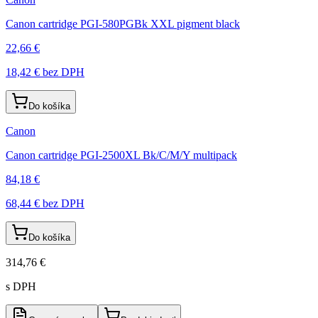
Canon cartridge PGI-580PGBk XXL pigment black
22,66 €
18,42 €
bez DPH
Do košíka
Canon
Canon cartridge PGI-2500XL Bk/C/M/Y multipack
84,18 €
68,44 €
bez DPH
Do košíka
314,76 €
s DPH