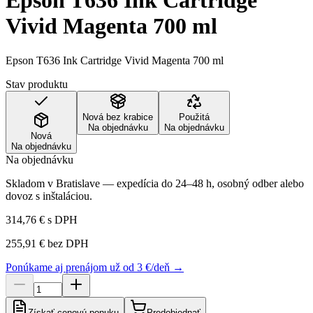
Epson T636 Ink Cartridge
Vivid Magenta 700 ml
Epson T636 Ink Cartridge Vivid Magenta 700 ml
Stav produktu
Nová bez krabice
Použitá
Na objednávku
Na objednávku
Nová
Na objednávku
Na objednávku
Skladom v Bratislave — expedícia do 24–48 h, osobný odber alebo
dovoz s inštaláciou.
314,76 €
s DPH
255,91 €
bez DPH
Ponúkame aj prenájom už od 3 €/deň →
Získať cenovú ponuku
Predobjednať