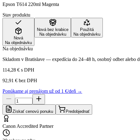
Epson T614 220ml Magenta
Stav produktu
Nová bez krabice
Použitá
Na objednávku
Na objednávku
Nová
Na objednávku
Na objednávku
Skladom v Bratislave — expedícia do 24–48 h, osobný odber alebo do
114,28 €
s DPH
92,91 €
bez DPH
Ponúkame aj prenájom už od 1 €/deň →
Získať cenovú ponuku
Predobjednať
Canon Accredited Partner