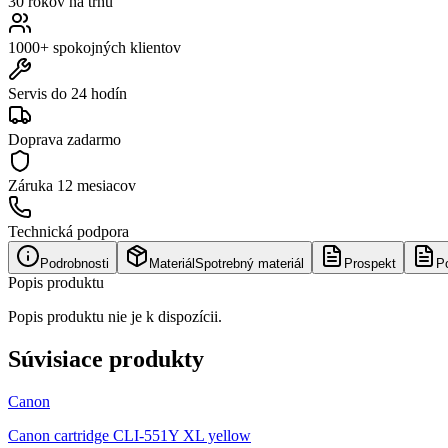
30 rokov na trhu
1000+ spokojných klientov
Servis do 24 hodín
Doprava zadarmo
Záruka
12 mesiacov
Technická podpora
Podrobnosti
Materiál
Spotrebný materiál
Prospekt
P
Popis produktu
Popis produktu nie je k dispozícii.
Súvisiace produkty
Canon
Canon cartridge CLI-551Y XL yellow