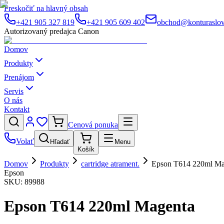
Preskočiť na hlavný obsah
+421 905 327 819
+421 905 609 402
obchod@konturaslov
Autorizovaný predajca Canon
Domov
Produkty
Prenájom
Servis
O nás
Kontakt
Cenová ponuka
Volať
Hľadať
Menu
Košík
Domov
Produkty
cartridge atrament.
Epson T614 220ml Ma
Epson
SKU:
89988
Epson T614 220ml Magenta