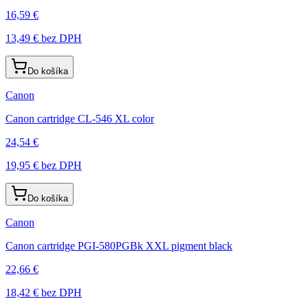
16,59 €
13,49 €
bez DPH
Do košíka
Canon
Canon cartridge CL-546 XL color
24,54 €
19,95 €
bez DPH
Do košíka
Canon
Canon cartridge PGI-580PGBk XXL pigment black
22,66 €
18,42 €
bez DPH