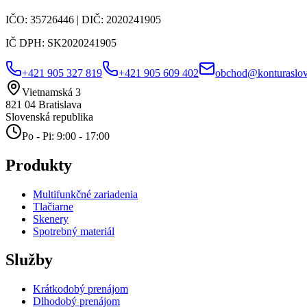
IČO:
35726446
| DIČ:
2020241905
IČ DPH:
SK2020241905
+421 905 327 819
+421 905 609 402
obchod@konturaslov
Vietnamská 3
821 04
Bratislava
Slovenská republika
Po - Pi: 9:00 - 17:00
Produkty
Multifunkčné zariadenia
Tlačiarne
Skenery
Spotrebný materiál
Služby
Krátkodobý prenájom
Dlhodobý prenájom