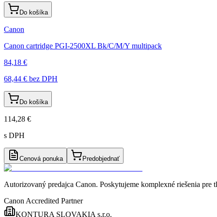
Do košíka
Canon
Canon cartridge PGI-2500XL Bk/C/M/Y multipack
84,18 €
68,44 €
bez DPH
Do košíka
114,28 €
s DPH
Cenová ponuka
Predobjednať
Autorizovaný predajca Canon
. Poskytujeme komplexné riešenia pre t
Canon Accredited Partner
KONTURA SLOVAKIA s.r.o.