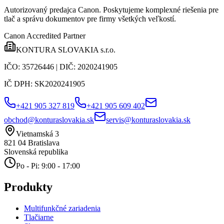
Autorizovaný predajca Canon
. Poskytujeme komplexné riešenia pre
tlač a správu dokumentov pre firmy všetkých veľkostí.
Canon Accredited Partner
KONTURA SLOVAKIA s.r.o.
IČO:
35726446
| DIČ:
2020241905
IČ DPH:
SK2020241905
+421 905 327 819
+421 905 609 402
obchod@konturaslovakia.sk
servis@konturaslovakia.sk
Vietnamská 3
821 04
Bratislava
Slovenská republika
Po - Pi: 9:00 - 17:00
Produkty
Multifunkčné zariadenia
Tlačiarne