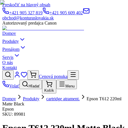
Preskočiť na hlavný obsah
+421 905 327 819
+421 905 609 402
obchod@konturaslovakia.sk
Autorizovaný predajca Canon
Domov
Produkty
Prenájom
Servis
O nás
Kontakt
Cenová ponuka
Volať
Hľadať
Menu
Košík
Domov
Produkty
cartridge atrament.
Epson T612 220ml
Matte Black
Epson
SKU:
89981