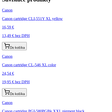
Canon
Canon cartridge CLI-551Y XL yellow
16,59 €
13,49 €
bez DPH
Do košíka
Canon
Canon cartridge CL-546 XL color
24,54 €
19,95 €
bez DPH
Do košíka
Canon
Canon cartridge PGI-580PGBk XXL pigment black