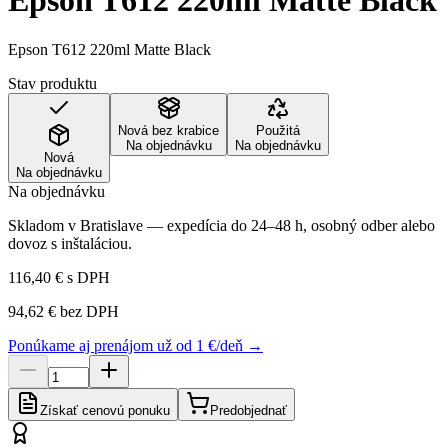
Epson T612 220ml Matte Black
Epson T612 220ml Matte Black
Stav produktu
Nová bez krabice
Použitá
Na objednávku
Na objednávku
Nová
Na objednávku
Na objednávku
Skladom v Bratislave — expedícia do 24–48 h, osobný odber alebo
dovoz s inštaláciou.
116,40 €
s DPH
94,62 €
bez DPH
Ponúkame aj prenájom už od 1 €/deň →
Získať cenovú ponuku
Predobjednať