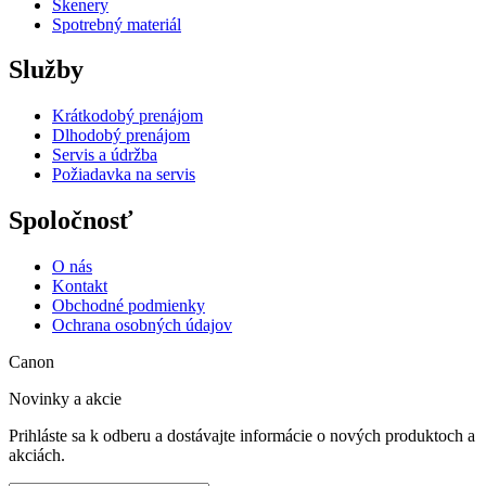
Skenery
Spotrebný materiál
Služby
Krátkodobý prenájom
Dlhodobý prenájom
Servis a údržba
Požiadavka na servis
Spoločnosť
O nás
Kontakt
Obchodné podmienky
Ochrana osobných údajov
Canon
Novinky a akcie
Prihláste sa k odberu a dostávajte informácie o nových produktoch a
akciách.