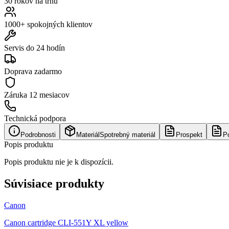
30 rokov na trhu
1000+ spokojných klientov
Servis do 24 hodín
Doprava zadarmo
Záruka
12 mesiacov
Technická podpora
Podrobnosti
Materiál
Spotrebný materiál
Prospekt
P
Popis produktu
Popis produktu nie je k dispozícii.
Súvisiace produkty
Canon
Canon cartridge CLI-551Y XL yellow