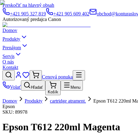
Preskočiť na hlavný obsah
+421 905 327 819
+421 905 609 402
obchod@konturaslov
Autorizovaný predajca Canon
Domov
Produkty
Prenájom
Servis
O nás
Kontakt
Cenová ponuka
Volať
Hľadať
Menu
Košík
Domov
Produkty
cartridge atrament.
Epson T612 220ml Ma
Epson
SKU:
89978
Epson T612 220ml Magenta