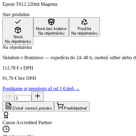
Epson T612 220ml Magenta
Stav produktu
Nová bez krabice
Použitá
Na objednávku
Na objednávku
Nová
Na objednávku
Na objednávku
Skladom v Bratislave — expedícia do 24–48 h, osobný odber alebo do
112,78 €
s DPH
91,70 €
bez DPH
Ponúkame aj prenájom už od 1 €/deň →
Získať cenovú ponuku
Predobjednať
Canon Accredited Partner