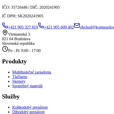
IČO:
35726446
| DIČ:
2020241905
IČ DPH:
SK2020241905
+421 905 327 819
+421 905 609 402
obchod@konturaslov
Vietnamská 3
821 04
Bratislava
Slovenská republika
Po - Pi: 9:00 - 17:00
Produkty
Multifunkčné zariadenia
Tlačiarne
Skenery
Spotrebný materiál
Služby
Krátkodobý prenájom
Dlhodobý prenájom