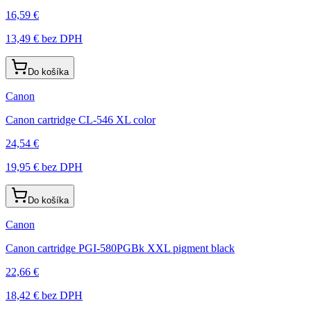
16,59 €
13,49 €
bez DPH
Do košíka
Canon
Canon cartridge CL-546 XL color
24,54 €
19,95 €
bez DPH
Do košíka
Canon
Canon cartridge PGI-580PGBk XXL pigment black
22,66 €
18,42 €
bez DPH