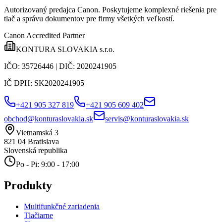
Autorizovaný predajca Canon
. Poskytujeme komplexné riešenia pre
tlač a správu dokumentov pre firmy všetkých veľkostí.
Canon Accredited Partner
KONTURA SLOVAKIA s.r.o.
IČO:
35726446
| DIČ:
2020241905
IČ DPH:
SK2020241905
+421 905 327 819
+421 905 609 402
obchod@konturaslovakia.sk
servis@konturaslovakia.sk
Vietnamská 3
821 04
Bratislava
Slovenská republika
Po - Pi: 9:00 - 17:00
Produkty
Multifunkčné zariadenia
Tlačiarne