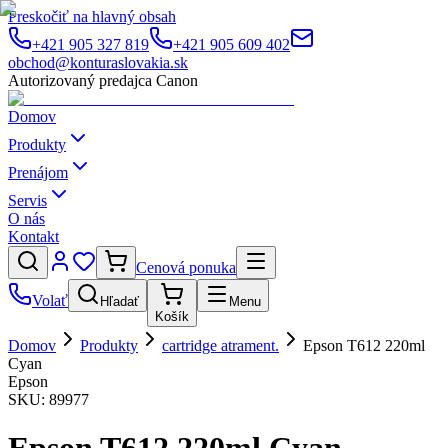
Preskočiť na hlavný obsah
+421 905 327 819
+421 905 609 402
obchod@konturaslovakia.sk
Autorizovaný predajca Canon
Domov
Produkty
Prenájom
Servis
O nás
Kontakt
Cenová ponuka
Volať
Hľadať
Menu
Košík
Domov
Produkty
cartridge atrament.
Epson T612 220ml
Cyan
Epson
SKU:
89977