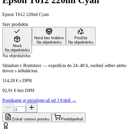
Epson T612 220ml Cyan
Epson T612 220ml Cyan
Stav produktu
Nová bez krabice
Použitá
Na objednávku
Na objednávku
Nová
Na objednávku
Na objednávku
Skladom v Bratislave — expedícia do 24–48 h, osobný odber alebo
dovoz s inštaláciou.
114,28 €
s DPH
92,91 €
bez DPH
Ponúkame aj prenájom už od 3 €/deň →
Získať cenovú ponuku
Predobjednať