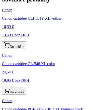
Canon
Canon cartridge CLI-551Y XL yellow
16,59 €
13,49 €
bez DPH
Do košíka
Canon
Canon cartridge CL-546 XL color
24,54 €
19,95 €
bez DPH
Do košíka
Canon
Canon cartridge PGI-580PGBk XXL pigment black