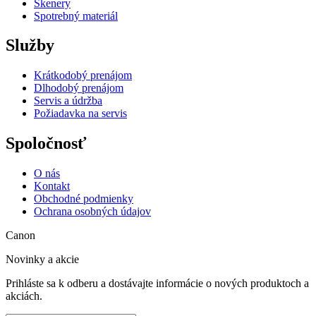
Skenery
Spotrebný materiál
Služby
Krátkodobý prenájom
Dlhodobý prenájom
Servis a údržba
Požiadavka na servis
Spoločnosť
O nás
Kontakt
Obchodné podmienky
Ochrana osobných údajov
Canon
Novinky a akcie
Prihláste sa k odberu a dostávajte informácie o nových produktoch a
akciách.