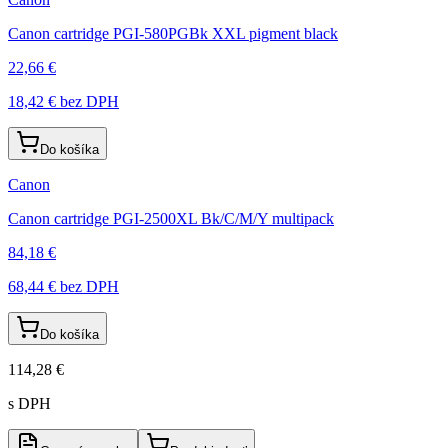
Canon cartridge PGI-580PGBk XXL pigment black
22,66 €
18,42 €
bez DPH
Do košíka
Canon
Canon cartridge PGI-2500XL Bk/C/M/Y multipack
84,18 €
68,44 €
bez DPH
Do košíka
114,28 €
s DPH