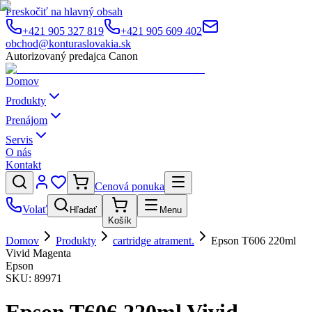
Preskočiť na hlavný obsah
+421 905 327 819
+421 905 609 402
obchod@konturaslovakia.sk
Autorizovaný predajca Canon
Domov
Produkty
Prenájom
Servis
O nás
Kontakt
Cenová ponuka
Volať
Hľadať
Menu
Košík
Domov
Produkty
cartridge atrament.
Epson T606 220ml
Vivid Magenta
Epson
SKU:
89971