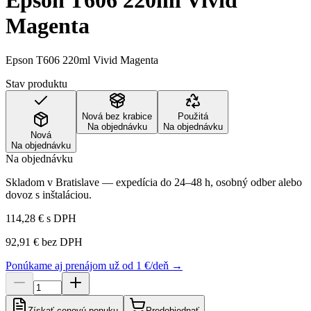
Epson T606 220ml Vivid
Magenta
Epson T606 220ml Vivid Magenta
Stav produktu
Nová bez krabice
Použitá
Na objednávku
Na objednávku
Nová
Na objednávku
Na objednávku
Skladom v Bratislave — expedícia do 24–48 h, osobný odber alebo
dovoz s inštaláciou.
114,28 €
s DPH
92,91 €
bez DPH
Ponúkame aj prenájom už od 1 €/deň →
Získať cenovú ponuku
Predobjednať