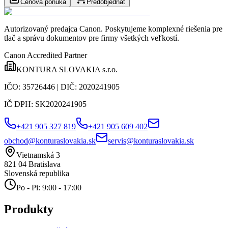
Cenová ponuka
Predobjednať
Autorizovaný predajca Canon
. Poskytujeme komplexné riešenia pre
tlač a správu dokumentov pre firmy všetkých veľkostí.
Canon Accredited Partner
KONTURA SLOVAKIA s.r.o.
IČO:
35726446
| DIČ:
2020241905
IČ DPH:
SK2020241905
+421 905 327 819
+421 905 609 402
obchod@konturaslovakia.sk
servis@konturaslovakia.sk
Vietnamská 3
821 04
Bratislava
Slovenská republika
Po - Pi: 9:00 - 17:00
Produkty