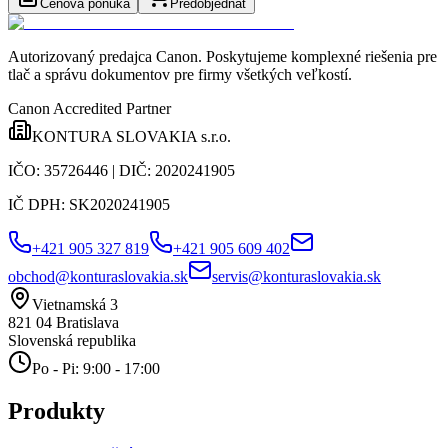
Cenová ponuka
Predobjednať
Autorizovaný predajca Canon
. Poskytujeme komplexné riešenia pre
tlač a správu dokumentov pre firmy všetkých veľkostí.
Canon Accredited Partner
KONTURA SLOVAKIA s.r.o.
IČO:
35726446
| DIČ:
2020241905
IČ DPH:
SK2020241905
+421 905 327 819
+421 905 609 402
obchod@konturaslovakia.sk
servis@konturaslovakia.sk
Vietnamská 3
821 04
Bratislava
Slovenská republika
Po - Pi: 9:00 - 17:00
Produkty