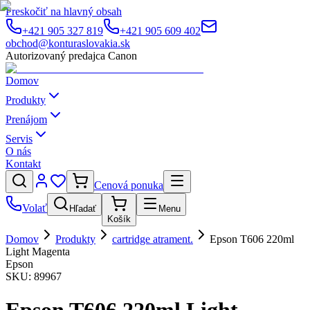
Preskočiť na hlavný obsah
+421 905 327 819
+421 905 609 402
obchod@konturaslovakia.sk
Autorizovaný predajca Canon
Domov
Produkty
Prenájom
Servis
O nás
Kontakt
Cenová ponuka
Volať
Hľadať
Menu
Košík
Domov
Produkty
cartridge atrament.
Epson T606 220ml
Light Magenta
Epson
SKU:
89967