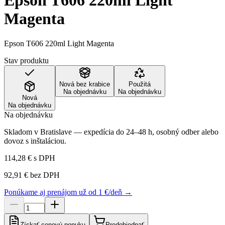
Epson T606 220ml Light
Magenta
Epson T606 220ml Light Magenta
Stav produktu
Nová bez krabice
Použitá
Na objednávku
Na objednávku
Nová
Na objednávku
Na objednávku
Skladom v Bratislave — expedícia do 24–48 h, osobný odber alebo
dovoz s inštaláciou.
114,28 €
s DPH
92,91 €
bez DPH
Ponúkame aj prenájom už od 1 €/deň →
Získať cenovú ponuku
Predobjednať