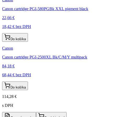
Canon cartridge PGI-580PGBk XXL pigment black
22,66 €
18,42 €
bez DPH
Do košíka
Canon
Canon cartridge PGI-2500XL Bk/C/M/Y multipack
84,18 €
68,44 €
bez DPH
Do košíka
114,28 €
s DPH