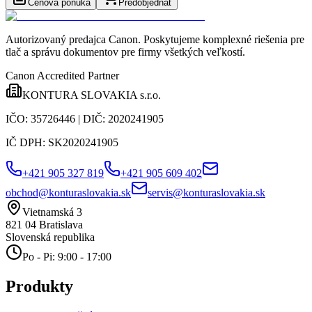
Cenová ponuka
Predobjednať
Autorizovaný predajca Canon
. Poskytujeme komplexné riešenia pre
tlač a správu dokumentov pre firmy všetkých veľkostí.
Canon Accredited Partner
KONTURA SLOVAKIA s.r.o.
IČO:
35726446
| DIČ:
2020241905
IČ DPH:
SK2020241905
+421 905 327 819
+421 905 609 402
obchod@konturaslovakia.sk
servis@konturaslovakia.sk
Vietnamská 3
821 04
Bratislava
Slovenská republika
Po - Pi: 9:00 - 17:00
Produkty