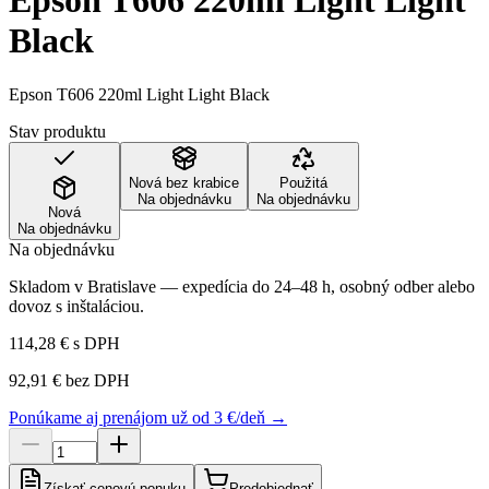
Epson T606 220ml Light Light
Black
Epson T606 220ml Light Light Black
Stav produktu
Nová bez krabice
Použitá
Na objednávku
Na objednávku
Nová
Na objednávku
Na objednávku
Skladom v Bratislave — expedícia do 24–48 h, osobný odber alebo
dovoz s inštaláciou.
114,28 €
s DPH
92,91 €
bez DPH
Ponúkame aj prenájom už od 3 €/deň →
Získať cenovú ponuku
Predobjednať