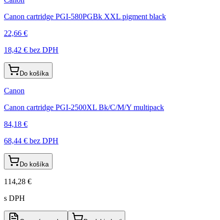
Canon cartridge PGI-580PGBk XXL pigment black
22,66 €
18,42 €
bez DPH
Do košíka
Canon
Canon cartridge PGI-2500XL Bk/C/M/Y multipack
84,18 €
68,44 €
bez DPH
Do košíka
114,28 €
s DPH