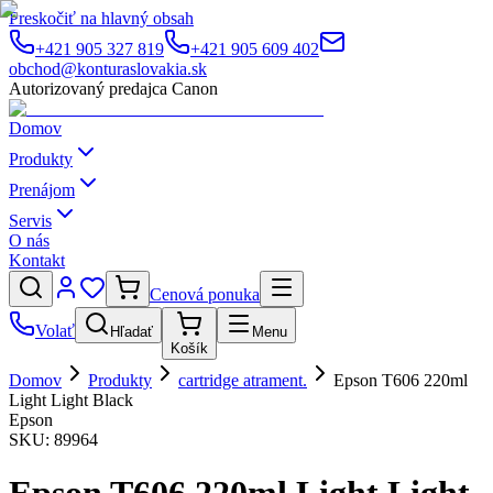
Preskočiť na hlavný obsah
+421 905 327 819
+421 905 609 402
obchod@konturaslovakia.sk
Autorizovaný predajca Canon
Domov
Produkty
Prenájom
Servis
O nás
Kontakt
Cenová ponuka
Volať
Hľadať
Menu
Košík
Domov
Produkty
cartridge atrament.
Epson T606 220ml
Light Light Black
Epson
SKU:
89964