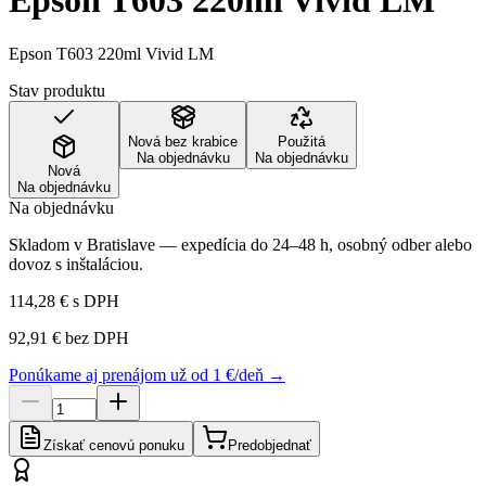
Epson T603 220ml Vivid LM
Epson T603 220ml Vivid LM
Stav produktu
Nová bez krabice
Použitá
Na objednávku
Na objednávku
Nová
Na objednávku
Na objednávku
Skladom v Bratislave — expedícia do 24–48 h, osobný odber alebo
dovoz s inštaláciou.
114,28 €
s DPH
92,91 €
bez DPH
Ponúkame aj prenájom už od 1 €/deň →
Získať cenovú ponuku
Predobjednať