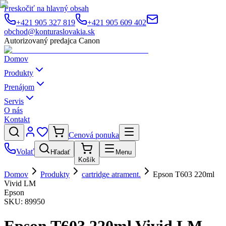
Preskočiť na hlavný obsah
+421 905 327 819
+421 905 609 402
obchod@konturaslovakia.sk
Autorizovaný predajca Canon
Domov
Produkty
Prenájom
Servis
O nás
Kontakt
Cenová ponuka
Volať
Hľadať
Menu
Košík
Domov
Produkty
cartridge atrament.
Epson T603 220ml
Vivid LM
Epson
SKU:
89950