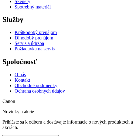
Skenery
Spotrebný materiál
Služby
Krátkodobý prenájom
Dlhodobý prenájom
Servis a údržba
Požiadavka na servis
Spoločnosť
O nás
Kontakt
Obchodné podmienky
Ochrana osobných údajov
Canon
Novinky a akcie
Prihláste sa k odberu a dostávajte informácie o nových produktoch a
akciách.