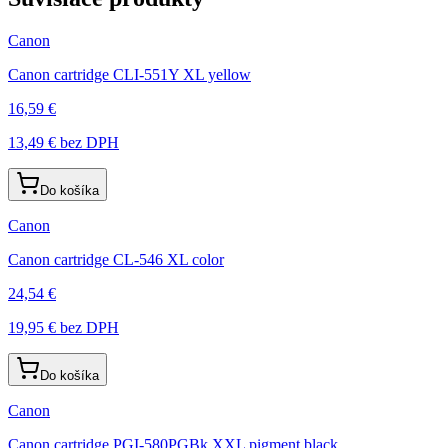
Canon
Canon cartridge CLI-551Y XL yellow
16,59 €
13,49 €
bez DPH
Do košíka
Canon
Canon cartridge CL-546 XL color
24,54 €
19,95 €
bez DPH
Do košíka
Canon
Canon cartridge PGI-580PGBk XXL pigment black