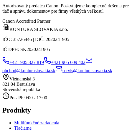
Autorizovaný predajca Canon
. Poskytujeme komplexné riešenia pre
tlač a správu dokumentov pre firmy všetkých veľkostí.
Canon Accredited Partner
KONTURA SLOVAKIA s.r.o.
IČO:
35726446
| DIČ:
2020241905
IČ DPH:
SK2020241905
+421 905 327 819
+421 905 609 402
obchod@konturaslovakia.sk
servis@konturaslovakia.sk
Vietnamská 3
821 04
Bratislava
Slovenská republika
Po - Pi: 9:00 - 17:00
Produkty
Multifunkčné zariadenia
Tlačiarne