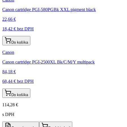
Canon cartridge PGI-580PGBk XXL pigment black
22,66 €
18,42 €
bez DPH
Do košíka
Canon
Canon cartridge PGI-2500XL Bk/C/M/Y multipack
84,18 €
68,44 €
bez DPH
Do košíka
114,28 €
s DPH