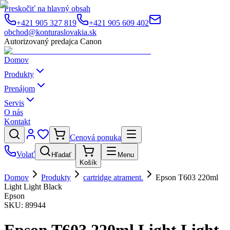
Preskočiť na hlavný obsah
+421 905 327 819
+421 905 609 402
obchod@konturaslovakia.sk
Autorizovaný predajca Canon
Domov
Produkty
Prenájom
Servis
O nás
Kontakt
Cenová ponuka
Volať
Hľadať
Menu
Košík
Domov
Produkty
cartridge atrament.
Epson T603 220ml
Light Light Black
Epson
SKU:
89944