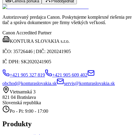
Cenová ponuka
Predobjednať
Autorizovaný predajca Canon
. Poskytujeme komplexné riešenia pre
tlač a správu dokumentov pre firmy všetkých veľkostí.
Canon Accredited Partner
KONTURA SLOVAKIA s.r.o.
IČO:
35726446
| DIČ:
2020241905
IČ DPH:
SK2020241905
+421 905 327 819
+421 905 609 402
obchod@konturaslovakia.sk
servis@konturaslovakia.sk
Vietnamská 3
821 04
Bratislava
Slovenská republika
Po - Pi: 9:00 - 17:00
Produkty