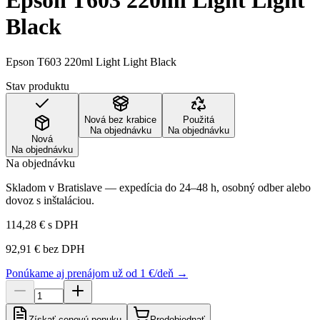
Epson T603 220ml Light Light
Black
Epson T603 220ml Light Light Black
Stav produktu
Nová bez krabice
Použitá
Na objednávku
Na objednávku
Nová
Na objednávku
Na objednávku
Skladom v Bratislave — expedícia do 24–48 h, osobný odber alebo
dovoz s inštaláciou.
114,28 €
s DPH
92,91 €
bez DPH
Ponúkame aj prenájom už od 1 €/deň →
Získať cenovú ponuku
Predobjednať