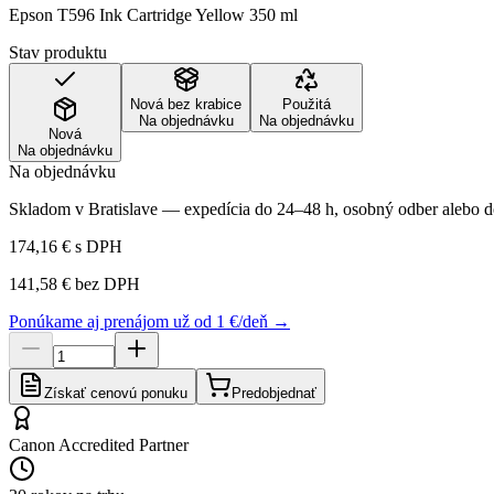
Epson T596 Ink Cartridge Yellow 350 ml
Stav produktu
Nová bez krabice
Použitá
Na objednávku
Na objednávku
Nová
Na objednávku
Na objednávku
Skladom v Bratislave — expedícia do 24–48 h, osobný odber alebo do
174,16 €
s DPH
141,58 €
bez DPH
Ponúkame aj prenájom už od 1 €/deň →
Získať cenovú ponuku
Predobjednať
Canon Accredited Partner