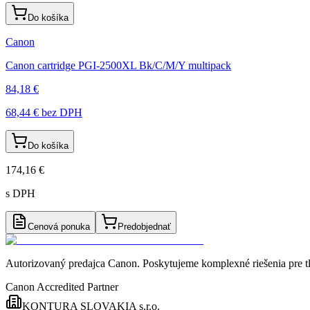
Do košíka
Canon
Canon cartridge PGI-2500XL Bk/C/M/Y multipack
84,18 €
68,44 €
bez DPH
Do košíka
174,16 €
s DPH
Cenová ponuka
Predobjednať
Autorizovaný predajca Canon
. Poskytujeme komplexné riešenia pre t
Canon Accredited Partner
KONTURA SLOVAKIA s.r.o.