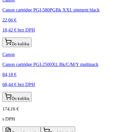
Canon cartridge PGI-580PGBk XXL pigment black
22,66 €
18,42 €
bez DPH
Do košíka
Canon
Canon cartridge PGI-2500XL Bk/C/M/Y multipack
84,18 €
68,44 €
bez DPH
Do košíka
174,16 €
s DPH