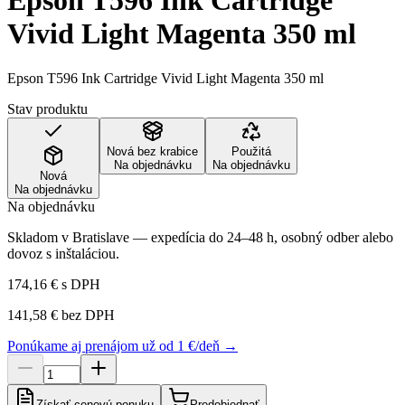
Epson T596 Ink Cartridge
Vivid Light Magenta 350 ml
Epson T596 Ink Cartridge Vivid Light Magenta 350 ml
Stav produktu
Nová bez krabice
Použitá
Na objednávku
Na objednávku
Nová
Na objednávku
Na objednávku
Skladom v Bratislave — expedícia do 24–48 h, osobný odber alebo
dovoz s inštaláciou.
174,16 €
s DPH
141,58 €
bez DPH
Ponúkame aj prenájom už od 1 €/deň →
Získať cenovú ponuku
Predobjednať