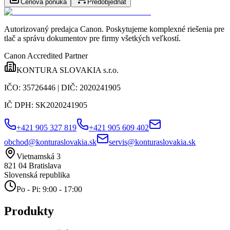
Cenová ponuka
Predobjednať
Autorizovaný predajca Canon
. Poskytujeme komplexné riešenia pre
tlač a správu dokumentov pre firmy všetkých veľkostí.
Canon Accredited Partner
KONTURA SLOVAKIA s.r.o.
IČO:
35726446
| DIČ:
2020241905
IČ DPH:
SK2020241905
+421 905 327 819
+421 905 609 402
obchod@konturaslovakia.sk
servis@konturaslovakia.sk
Vietnamská 3
821 04
Bratislava
Slovenská republika
Po - Pi: 9:00 - 17:00
Produkty