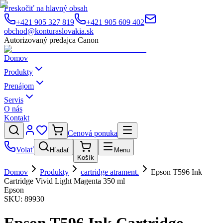
Preskočiť na hlavný obsah
+421 905 327 819
+421 905 609 402
obchod@konturaslovakia.sk
Autorizovaný predajca Canon
Domov
Produkty
Prenájom
Servis
O nás
Kontakt
Cenová ponuka
Volať
Hľadať
Menu
Košík
Domov
Produkty
cartridge atrament.
Epson T596 Ink
Cartridge Vivid Light Magenta 350 ml
Epson
SKU:
89930