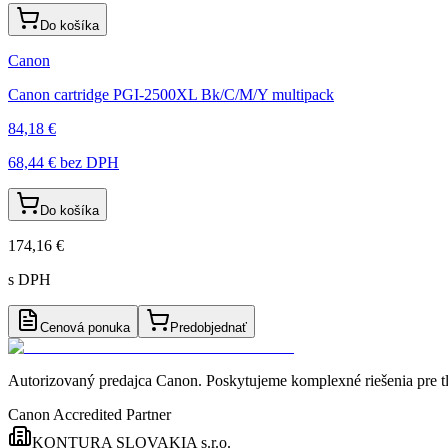
Do košíka
Canon
Canon cartridge PGI-2500XL Bk/C/M/Y multipack
84,18 €
68,44 €
bez DPH
Do košíka
174,16 €
s DPH
Cenová ponuka
Predobjednať
Autorizovaný predajca Canon
. Poskytujeme komplexné riešenia pre t
Canon Accredited Partner
KONTURA SLOVAKIA s.r.o.