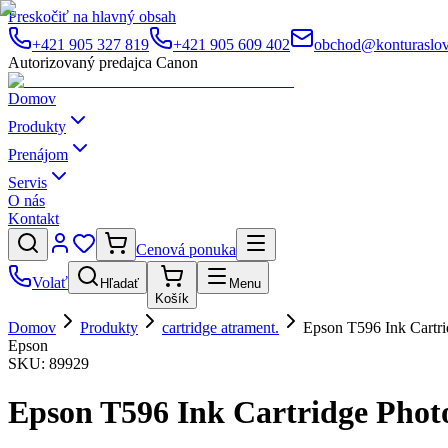
Preskočiť na hlavný obsah
+421 905 327 819
+421 905 609 402
obchod@konturaslov
Autorizovaný predajca Canon
Domov
Produkty
Prenájom
Servis
O nás
Kontakt
Cenová ponuka
Volať
Hľadať
Menu
Košík
Domov
Produkty
cartridge atrament.
Epson T596 Ink Cartri
Epson
SKU:
89929
Epson T596 Ink Cartridge Phot