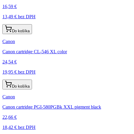
16,59 €
13,49 €
bez DPH
Do košíka
Canon
Canon cartridge CL-546 XL color
24,54 €
19,95 €
bez DPH
Do košíka
Canon
Canon cartridge PGI-580PGBk XXL pigment black
22,66 €
18,42 €
bez DPH