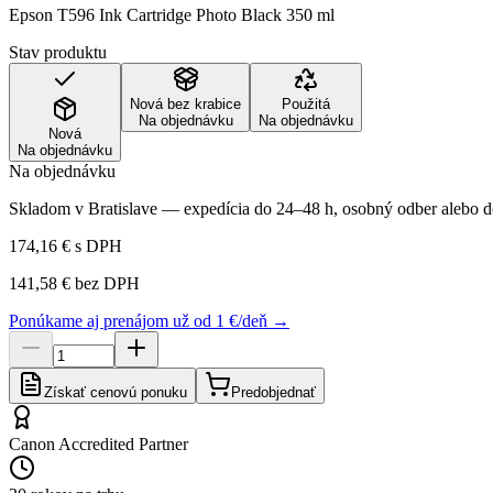
Epson T596 Ink Cartridge Photo Black 350 ml
Stav produktu
Nová bez krabice
Použitá
Na objednávku
Na objednávku
Nová
Na objednávku
Na objednávku
Skladom v Bratislave — expedícia do 24–48 h, osobný odber alebo do
174,16 €
s DPH
141,58 €
bez DPH
Ponúkame aj prenájom už od 1 €/deň →
Získať cenovú ponuku
Predobjednať
Canon Accredited Partner