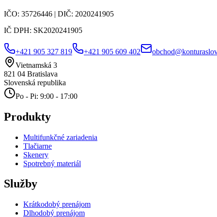
IČO:
35726446
| DIČ:
2020241905
IČ DPH:
SK2020241905
+421 905 327 819
+421 905 609 402
obchod@konturaslov
Vietnamská 3
821 04
Bratislava
Slovenská republika
Po - Pi: 9:00 - 17:00
Produkty
Multifunkčné zariadenia
Tlačiarne
Skenery
Spotrebný materiál
Služby
Krátkodobý prenájom
Dlhodobý prenájom