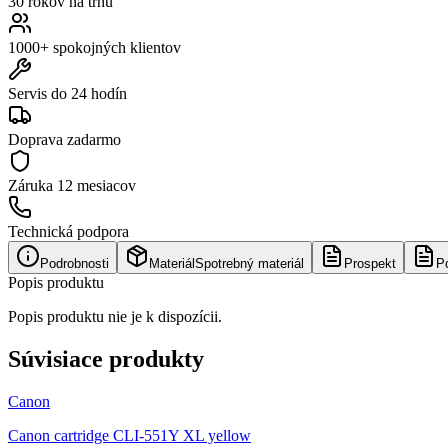
30 rokov na trhu
1000+ spokojných klientov
Servis do 24 hodín
Doprava zadarmo
Záruka
12 mesiacov
Technická podpora
Podrobnosti
Materiál
Spotrebný materiál
Prospekt
P
Popis produktu
Popis produktu nie je k dispozícii.
Súvisiace produkty
Canon
Canon cartridge CLI-551Y XL yellow