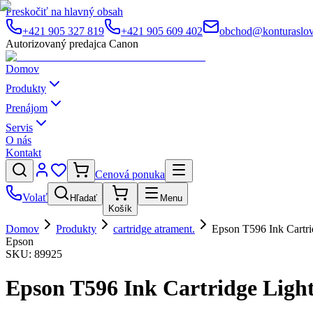
Preskočiť na hlavný obsah
+421 905 327 819
+421 905 609 402
obchod@konturaslov
Autorizovaný predajca Canon
Domov
Produkty
Prenájom
Servis
O nás
Kontakt
Cenová ponuka
Volať
Hľadať
Menu
Košík
Domov
Produkty
cartridge atrament.
Epson T596 Ink Cartri
Epson
SKU:
89925
Epson T596 Ink Cartridge Ligh