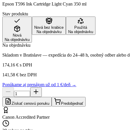
Epson T596 Ink Cartridge Light Cyan 350 ml
Stav produktu
Nová bez krabice
Použitá
Na objednávku
Na objednávku
Nová
Na objednávku
Na objednávku
Skladom v Bratislave — expedícia do 24–48 h, osobný odber alebo do
174,16 €
s DPH
141,58 €
bez DPH
Ponúkame aj prenájom už od 1 €/deň →
Získať cenovú ponuku
Predobjednať
Canon Accredited Partner