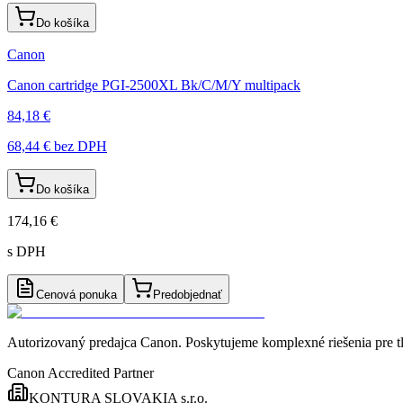
Do košíka
Canon
Canon cartridge PGI-2500XL Bk/C/M/Y multipack
84,18 €
68,44 €
bez DPH
Do košíka
174,16 €
s DPH
Cenová ponuka
Predobjednať
Autorizovaný predajca Canon
. Poskytujeme komplexné riešenia pre t
Canon Accredited Partner
KONTURA SLOVAKIA s.r.o.