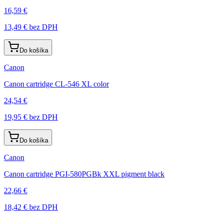
16,59 €
13,49 €
bez DPH
Do košíka
Canon
Canon cartridge CL-546 XL color
24,54 €
19,95 €
bez DPH
Do košíka
Canon
Canon cartridge PGI-580PGBk XXL pigment black
22,66 €
18,42 €
bez DPH