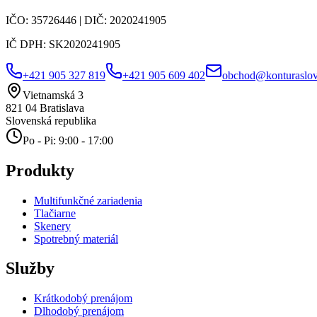
IČO:
35726446
| DIČ:
2020241905
IČ DPH:
SK2020241905
+421 905 327 819
+421 905 609 402
obchod@konturaslov
Vietnamská 3
821 04
Bratislava
Slovenská republika
Po - Pi: 9:00 - 17:00
Produkty
Multifunkčné zariadenia
Tlačiarne
Skenery
Spotrebný materiál
Služby
Krátkodobý prenájom
Dlhodobý prenájom