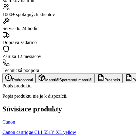
30 rokov na trhu
1000+ spokojných klientov
Servis do 24 hodín
Doprava zadarmo
Záruka
12 mesiacov
Technická podpora
Podrobnosti
Materiál
Spotrebný materiál
Prospekt
P
Popis produktu
Popis produktu nie je k dispozícii.
Súvisiace produkty
Canon
Canon cartridge CLI-551Y XL yellow