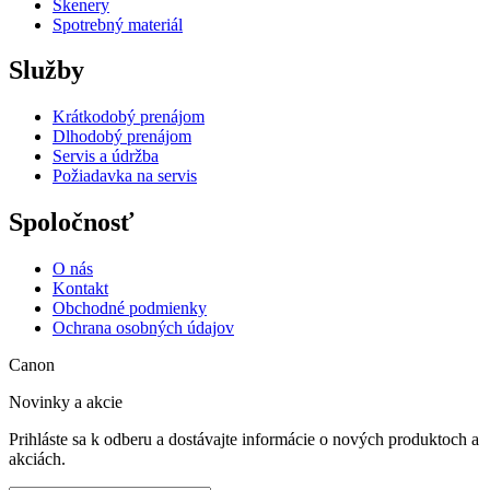
Skenery
Spotrebný materiál
Služby
Krátkodobý prenájom
Dlhodobý prenájom
Servis a údržba
Požiadavka na servis
Spoločnosť
O nás
Kontakt
Obchodné podmienky
Ochrana osobných údajov
Canon
Novinky a akcie
Prihláste sa k odberu a dostávajte informácie o nových produktoch a
akciách.