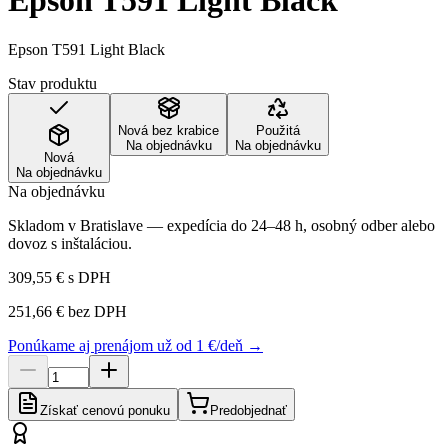
Epson T591 Light Black
Epson T591 Light Black
Stav produktu
Nová bez krabice
Použitá
Na objednávku
Na objednávku
Nová
Na objednávku
Na objednávku
Skladom v Bratislave — expedícia do 24–48 h, osobný odber alebo
dovoz s inštaláciou.
309,55 €
s DPH
251,66 €
bez DPH
Ponúkame aj prenájom už od 1 €/deň →
Získať cenovú ponuku
Predobjednať