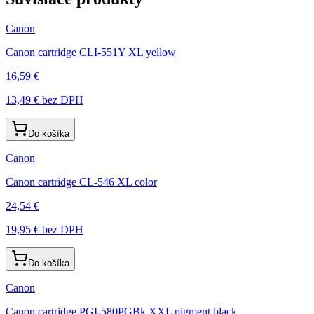
Canon
Canon cartridge CLI-551Y XL yellow
16,59 €
13,49 €
bez DPH
Do košíka
Canon
Canon cartridge CL-546 XL color
24,54 €
19,95 €
bez DPH
Do košíka
Canon
Canon cartridge PGI-580PGBk XXL pigment black