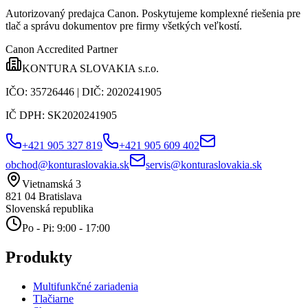
Autorizovaný predajca Canon
. Poskytujeme komplexné riešenia pre
tlač a správu dokumentov pre firmy všetkých veľkostí.
Canon Accredited Partner
KONTURA SLOVAKIA s.r.o.
IČO:
35726446
| DIČ:
2020241905
IČ DPH:
SK2020241905
+421 905 327 819
+421 905 609 402
obchod@konturaslovakia.sk
servis@konturaslovakia.sk
Vietnamská 3
821 04
Bratislava
Slovenská republika
Po - Pi: 9:00 - 17:00
Produkty
Multifunkčné zariadenia
Tlačiarne