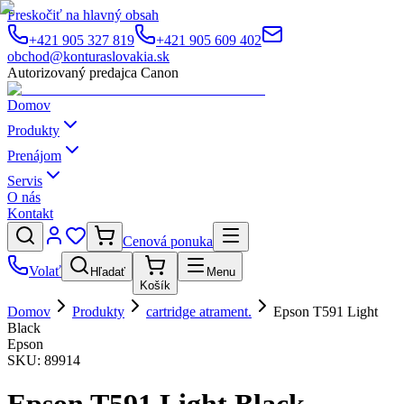
Preskočiť na hlavný obsah
+421 905 327 819
+421 905 609 402
obchod@konturaslovakia.sk
Autorizovaný predajca Canon
Domov
Produkty
Prenájom
Servis
O nás
Kontakt
Cenová ponuka
Volať
Hľadať
Menu
Košík
Domov
Produkty
cartridge atrament.
Epson T591 Light
Black
Epson
SKU:
89914