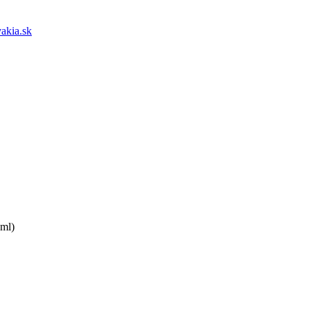
akia.sk
ml)