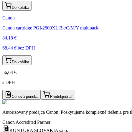
Do košíka
Canon
Canon cartridge PGI-2500XL Bk/C/M/Y multipack
84,18 €
68,44 €
bez DPH
Do košíka
56,64 €
s DPH
Cenová ponuka
Predobjednať
Autorizovaný predajca Canon
. Poskytujeme komplexné riešenia pre t
Canon Accredited Partner
KONTURA SLOVAKIA s.r.o.