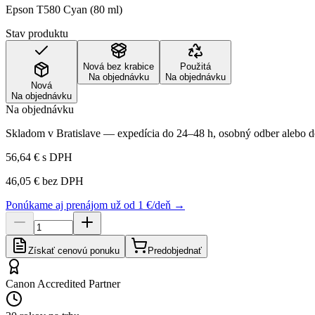
Epson T580 Cyan (80 ml)
Stav produktu
Nová bez krabice
Použitá
Na objednávku
Na objednávku
Nová
Na objednávku
Na objednávku
Skladom v Bratislave — expedícia do 24–48 h, osobný odber alebo do
56,64 €
s DPH
46,05 €
bez DPH
Ponúkame aj prenájom už od 1 €/deň →
Získať cenovú ponuku
Predobjednať
Canon Accredited Partner