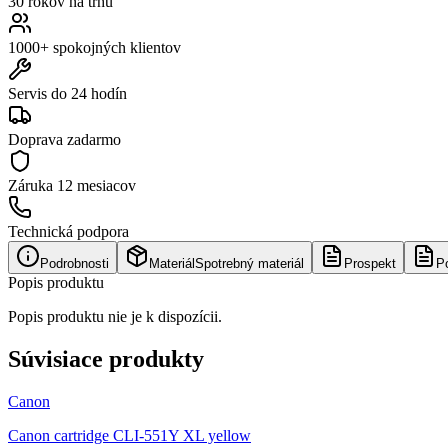
30 rokov na trhu
1000+ spokojných klientov
Servis do 24 hodín
Doprava zadarmo
Záruka
12 mesiacov
Technická podpora
Podrobnosti
Materiál
Spotrebný materiál
Prospekt
P
Popis produktu
Popis produktu nie je k dispozícii.
Súvisiace produkty
Canon
Canon cartridge CLI-551Y XL yellow