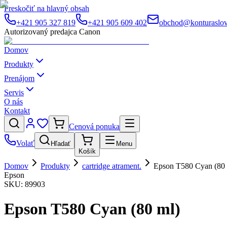
Preskočiť na hlavný obsah
+421 905 327 819
+421 905 609 402
obchod@konturaslov
Autorizovaný predajca Canon
Domov
Produkty
Prenájom
Servis
O nás
Kontakt
Cenová ponuka
Volať
Hľadať
Menu
Košík
Domov
Produkty
cartridge atrament.
Epson T580 Cyan (80 
Epson
SKU:
89903
Epson T580 Cyan (80 ml)