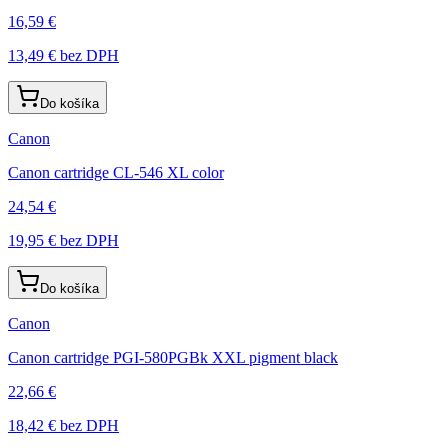
16,59 €
13,49 €
bez DPH
Do košíka
Canon
Canon cartridge CL-546 XL color
24,54 €
19,95 €
bez DPH
Do košíka
Canon
Canon cartridge PGI-580PGBk XXL pigment black
22,66 €
18,42 €
bez DPH