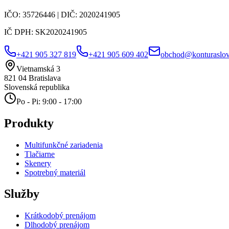
IČO:
35726446
| DIČ:
2020241905
IČ DPH:
SK2020241905
+421 905 327 819
+421 905 609 402
obchod@konturaslov
Vietnamská 3
821 04
Bratislava
Slovenská republika
Po - Pi: 9:00 - 17:00
Produkty
Multifunkčné zariadenia
Tlačiarne
Skenery
Spotrebný materiál
Služby
Krátkodobý prenájom
Dlhodobý prenájom