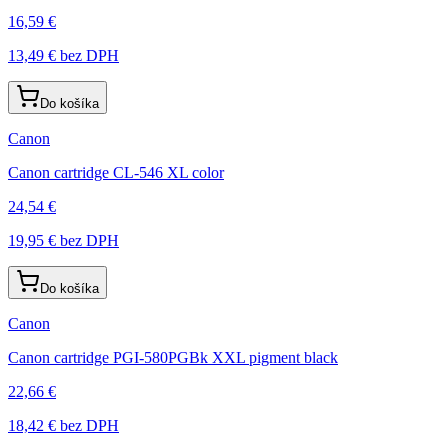
16,59 €
13,49 €
bez DPH
Do košíka
Canon
Canon cartridge CL-546 XL color
24,54 €
19,95 €
bez DPH
Do košíka
Canon
Canon cartridge PGI-580PGBk XXL pigment black
22,66 €
18,42 €
bez DPH