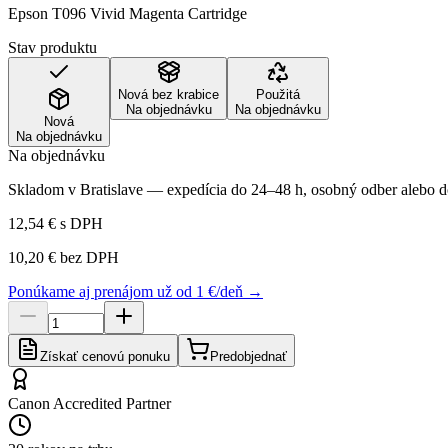
Epson T096 Vivid Magenta Cartridge
Stav produktu
Nová bez krabice
Použitá
Na objednávku
Na objednávku
Nová
Na objednávku
Na objednávku
Skladom v Bratislave — expedícia do 24–48 h, osobný odber alebo do
12,54 €
s DPH
10,20 €
bez DPH
Ponúkame aj prenájom už od 1 €/deň →
Získať cenovú ponuku
Predobjednať
Canon Accredited Partner