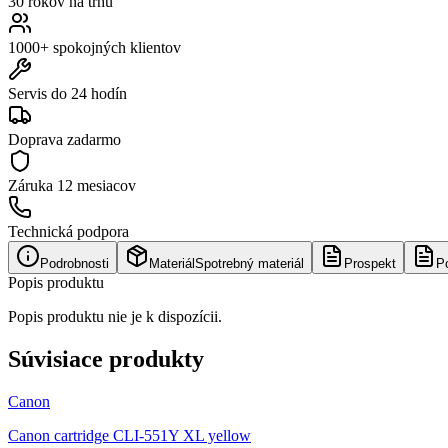
30 rokov na trhu
1000+ spokojných klientov
Servis do 24 hodín
Doprava zadarmo
Záruka
12 mesiacov
Technická podpora
Podrobnosti
Materiál
Spotrebný materiál
Prospekt
P
Popis produktu
Popis produktu nie je k dispozícii.
Súvisiace produkty
Canon
Canon cartridge CLI-551Y XL yellow