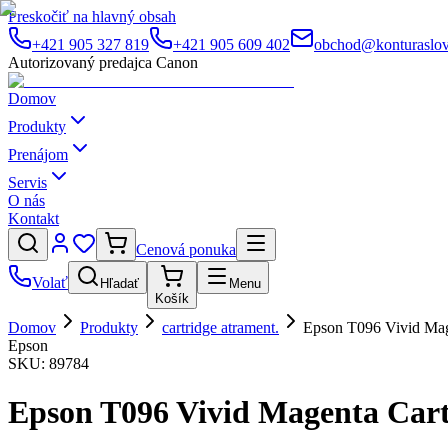
Preskočiť na hlavný obsah
+421 905 327 819
+421 905 609 402
obchod@konturaslov
Autorizovaný predajca Canon
Domov
Produkty
Prenájom
Servis
O nás
Kontakt
Cenová ponuka
Volať
Hľadať
Menu
Košík
Domov
Produkty
cartridge atrament.
Epson T096 Vivid Mag
Epson
SKU:
89784
Epson T096 Vivid Magenta Cart