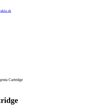
akia.sk
enta Cartridge
ridge