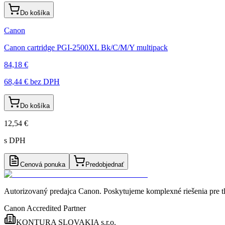
Do košíka
Canon
Canon cartridge PGI-2500XL Bk/C/M/Y multipack
84,18 €
68,44 €
bez DPH
Do košíka
12,54 €
s DPH
Cenová ponuka
Predobjednať
Autorizovaný predajca Canon
. Poskytujeme komplexné riešenia pre t
Canon Accredited Partner
KONTURA SLOVAKIA s.r.o.