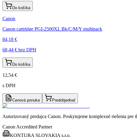
Do košíka
Canon
Canon cartridge PGI-2500XL Bk/C/M/Y multipack
84,18 €
68,44 €
bez DPH
Do košíka
12,54 €
s DPH
Cenová ponuka
Predobjednať
Autorizovaný predajca Canon
. Poskytujeme komplexné riešenia pre t
Canon Accredited Partner
KONTURA SLOVAKIA s.r.o.