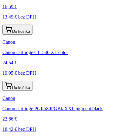
16,59 €
13,49 €
bez DPH
Do košíka
Canon
Canon cartridge CL-546 XL color
24,54 €
19,95 €
bez DPH
Do košíka
Canon
Canon cartridge PGI-580PGBk XXL pigment black
22,66 €
18,42 €
bez DPH