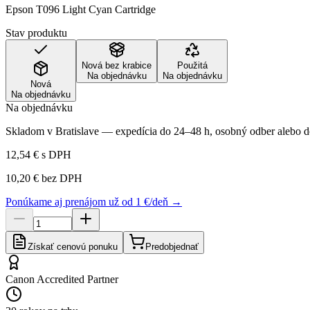
Epson T096 Light Cyan Cartridge
Stav produktu
Nová bez krabice
Použitá
Na objednávku
Na objednávku
Nová
Na objednávku
Na objednávku
Skladom v Bratislave — expedícia do 24–48 h, osobný odber alebo do
12,54 €
s DPH
10,20 €
bez DPH
Ponúkame aj prenájom už od 1 €/deň →
Získať cenovú ponuku
Predobjednať
Canon Accredited Partner