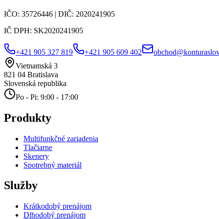
IČO:
35726446
| DIČ:
2020241905
IČ DPH:
SK2020241905
+421 905 327 819
+421 905 609 402
obchod@konturaslov
Vietnamská 3
821 04
Bratislava
Slovenská republika
Po - Pi: 9:00 - 17:00
Produkty
Multifunkčné zariadenia
Tlačiarne
Skenery
Spotrebný materiál
Služby
Krátkodobý prenájom
Dlhodobý prenájom