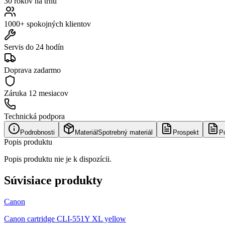
30 rokov na trhu
1000+ spokojných klientov
Servis do 24 hodín
Doprava zadarmo
Záruka
12 mesiacov
Technická podpora
Podrobnosti
Materiál
Spotrebný materiál
Prospekt
P
Popis produktu
Popis produktu nie je k dispozícii.
Súvisiace produkty
Canon
Canon cartridge CLI-551Y XL yellow