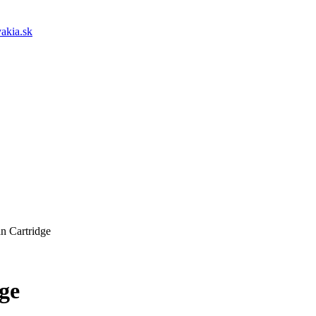
akia.sk
n Cartridge
ge