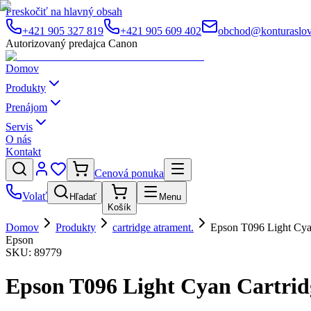
Preskočiť na hlavný obsah
+421 905 327 819
+421 905 609 402
obchod@konturaslov
Autorizovaný predajca Canon
Domov
Produkty
Prenájom
Servis
O nás
Kontakt
Cenová ponuka
Volať
Hľadať
Menu
Košík
Domov
Produkty
cartridge atrament.
Epson T096 Light Cya
Epson
SKU:
89779
Epson T096 Light Cyan Cartrid