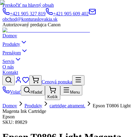
Preskočiť na hlavný obsah
+421 905 327 819
+421 905 609 402
obchod@konturaslovakia.sk
Autorizovaný predajca Canon
Domov
Produkty
Prenájom
Servis
O nás
Kontakt
Cenová ponuka
Volať
Hľadať
Menu
Košík
Domov
Produkty
cartridge atrament.
Epson T0806 Light
Magenta Ink Cartridge
Epson
SKU:
89829