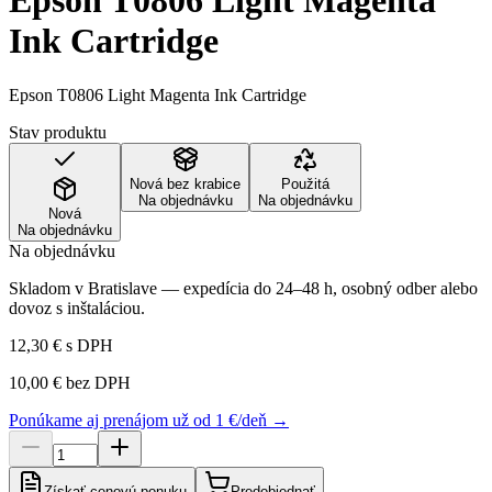
Epson T0806 Light Magenta
Ink Cartridge
Epson T0806 Light Magenta Ink Cartridge
Stav produktu
Nová bez krabice
Použitá
Na objednávku
Na objednávku
Nová
Na objednávku
Na objednávku
Skladom v Bratislave — expedícia do 24–48 h, osobný odber alebo
dovoz s inštaláciou.
12,30 €
s DPH
10,00 €
bez DPH
Ponúkame aj prenájom už od 1 €/deň →
Získať cenovú ponuku
Predobjednať