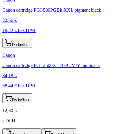
Canon cartridge PGI-580PGBk XXL pigment black
22,66 €
18,42 €
bez DPH
Do košíka
Canon
Canon cartridge PGI-2500XL Bk/C/M/Y multipack
84,18 €
68,44 €
bez DPH
Do košíka
12,30 €
s DPH