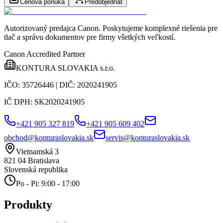
Cenová ponuka
Predobjednať
Autorizovaný predajca Canon
. Poskytujeme komplexné riešenia pre
tlač a správu dokumentov pre firmy všetkých veľkostí.
Canon Accredited Partner
KONTURA SLOVAKIA s.r.o.
IČO:
35726446
| DIČ:
2020241905
IČ DPH:
SK2020241905
+421 905 327 819
+421 905 609 402
obchod@konturaslovakia.sk
servis@konturaslovakia.sk
Vietnamská 3
821 04
Bratislava
Slovenská republika
Po - Pi: 9:00 - 17:00
Produkty