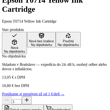
Epson T0714 Yellow Ink
Cartridge
Epson T0714 Yellow Ink Cartridge
Stav produktu
Nová bez krabice
Použitá
Na objednávku
Na objednávku
Nová
Na objednávku
Na objednávku
Skladom v Bratislave — expedícia do 24–48 h, osobný odber alebo
dovoz s inštaláciou.
13,05 €
s DPH
10,60 €
bez DPH
Ponúkame aj prenájom už od 1 €/deň →
Získať cenovú ponuku
Predobjednať