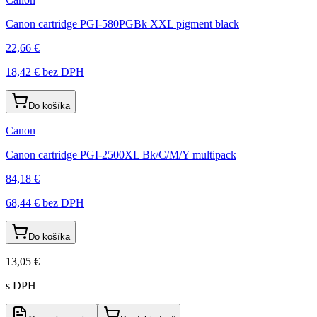
Canon cartridge PGI-580PGBk XXL pigment black
22,66 €
18,42 €
bez DPH
Do košíka
Canon
Canon cartridge PGI-2500XL Bk/C/M/Y multipack
84,18 €
68,44 €
bez DPH
Do košíka
13,05 €
s DPH