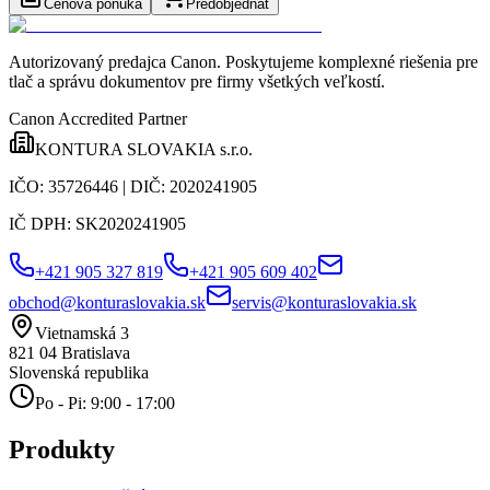
Cenová ponuka
Predobjednať
Autorizovaný predajca Canon
. Poskytujeme komplexné riešenia pre
tlač a správu dokumentov pre firmy všetkých veľkostí.
Canon Accredited Partner
KONTURA SLOVAKIA s.r.o.
IČO:
35726446
| DIČ:
2020241905
IČ DPH:
SK2020241905
+421 905 327 819
+421 905 609 402
obchod@konturaslovakia.sk
servis@konturaslovakia.sk
Vietnamská 3
821 04
Bratislava
Slovenská republika
Po - Pi: 9:00 - 17:00
Produkty