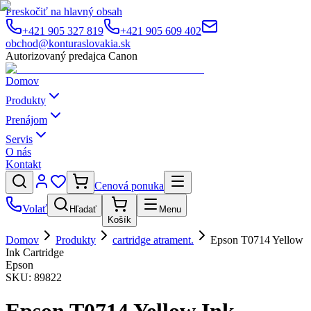
Preskočiť na hlavný obsah
+421 905 327 819
+421 905 609 402
obchod@konturaslovakia.sk
Autorizovaný predajca Canon
Domov
Produkty
Prenájom
Servis
O nás
Kontakt
Cenová ponuka
Volať
Hľadať
Menu
Košík
Domov
Produkty
cartridge atrament.
Epson T0714 Yellow
Ink Cartridge
Epson
SKU:
89822