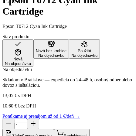
Epson T0712 Cyan Ink
Cartridge
Epson T0712 Cyan Ink Cartridge
Stav produktu
Nová bez krabice
Použitá
Na objednávku
Na objednávku
Nová
Na objednávku
Na objednávku
Skladom v Bratislave — expedícia do 24–48 h, osobný odber alebo
dovoz s inštaláciou.
13,05 €
s DPH
10,60 €
bez DPH
Ponúkame aj prenájom už od 1 €/deň →
Získať cenovú ponuku
Predobjednať