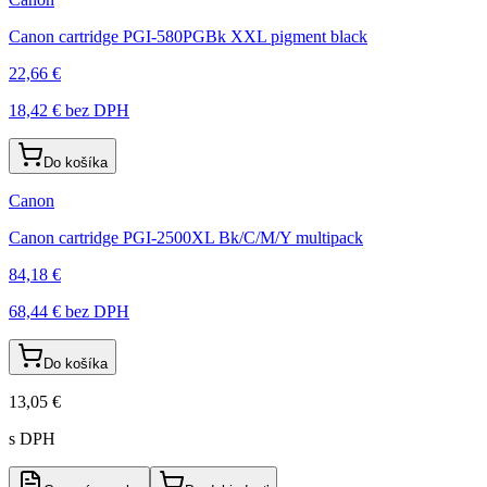
Canon cartridge PGI-580PGBk XXL pigment black
22,66 €
18,42 €
bez DPH
Do košíka
Canon
Canon cartridge PGI-2500XL Bk/C/M/Y multipack
84,18 €
68,44 €
bez DPH
Do košíka
13,05 €
s DPH