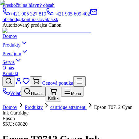
Preskočiť na hlavný obsah
+421 905 327 819
+421 905 609 402
obchod@konturaslovakia.sk
Autorizovaný predajca Canon
Domov
Produkty
Prenájom
Servis
O nás
Kontakt
Cenová ponuka
Volať
Hľadať
Menu
Košík
Domov
Produkty
cartridge atrament.
Epson T0712 Cyan
Ink Cartridge
Epson
SKU:
89820