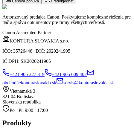
Cenová ponuka
Predobjednať
Autorizovaný predajca Canon
. Poskytujeme komplexné riešenia pre
tlač a správu dokumentov pre firmy všetkých veľkostí.
Canon Accredited Partner
KONTURA SLOVAKIA s.r.o.
IČO:
35726446
| DIČ:
2020241905
IČ DPH:
SK2020241905
+421 905 327 819
+421 905 609 402
obchod@konturaslovakia.sk
servis@konturaslovakia.sk
Vietnamská 3
821 04
Bratislava
Slovenská republika
Po - Pi: 9:00 - 17:00
Produkty