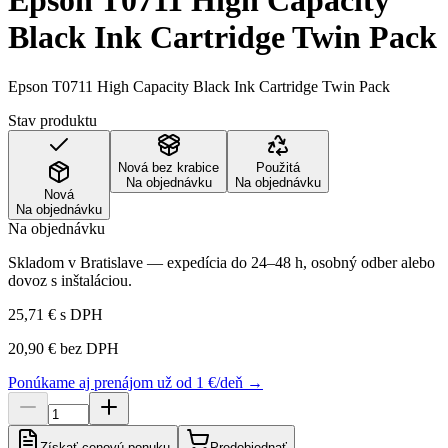
Epson T0711 High Capacity
Black Ink Cartridge Twin Pack
Epson T0711 High Capacity Black Ink Cartridge Twin Pack
Stav produktu
Nová bez krabice
Použitá
Na objednávku
Na objednávku
Nová
Na objednávku
Na objednávku
Skladom v Bratislave — expedícia do 24–48 h, osobný odber alebo
dovoz s inštaláciou.
25,71 €
s DPH
20,90 €
bez DPH
Ponúkame aj prenájom už od 1 €/deň →
Získať cenovú ponuku
Predobjednať