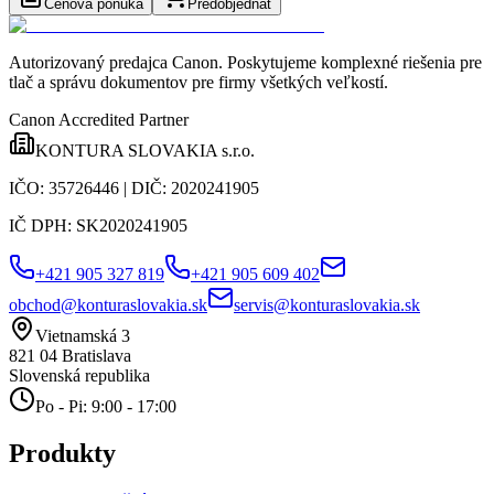
Cenová ponuka
Predobjednať
Autorizovaný predajca Canon
. Poskytujeme komplexné riešenia pre
tlač a správu dokumentov pre firmy všetkých veľkostí.
Canon Accredited Partner
KONTURA SLOVAKIA s.r.o.
IČO:
35726446
| DIČ:
2020241905
IČ DPH:
SK2020241905
+421 905 327 819
+421 905 609 402
obchod@konturaslovakia.sk
servis@konturaslovakia.sk
Vietnamská 3
821 04
Bratislava
Slovenská republika
Po - Pi: 9:00 - 17:00
Produkty