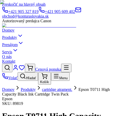
Preskočiť na hlavný obsah
+421 905 327 819
+421 905 609 402
obchod@konturaslovakia.sk
Autorizovaný predajca Canon
Domov
Produkty
Prenájom
Servis
O nás
Kontakt
Cenová ponuka
Volať
Hľadať
Menu
Košík
Domov
Produkty
cartridge atrament.
Epson T0711 High
Capacity Black Ink Cartridge Twin Pack
Epson
SKU:
89819