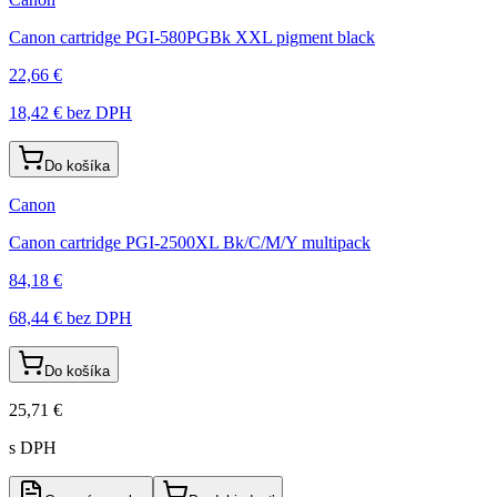
Canon cartridge PGI-580PGBk XXL pigment black
22,66 €
18,42 €
bez DPH
Do košíka
Canon
Canon cartridge PGI-2500XL Bk/C/M/Y multipack
84,18 €
68,44 €
bez DPH
Do košíka
25,71 €
s DPH