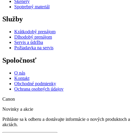
Skenery
Spotrebný materiál
Služby
Krátkodobý prenájom
Dlhodobý prenájom
Servis a údržba
Požiadavka na servis
Spoločnosť
O nás
Kontakt
Obchodné podmienky
Ochrana osobných údajov
Canon
Novinky a akcie
Prihláste sa k odberu a dostávajte informácie o nových produktoch a
akciách.