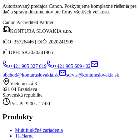
Autorizovaný predajca Canon
. Poskytujeme komplexné riešenia pre
tlač a správu dokumentov pre firmy všetkých veľkostí.
Canon Accredited Partner
KONTURA SLOVAKIA s.r.o.
IČO:
35726446
| DIČ:
2020241905
IČ DPH:
SK2020241905
+421 905 327 819
+421 905 609 402
obchod@konturaslovakia.sk
servis@konturaslovakia.sk
Vietnamská 3
821 04
Bratislava
Slovenská republika
Po - Pi: 9:00 - 17:00
Produkty
Multifunkčné zariadenia
Tlačiarne