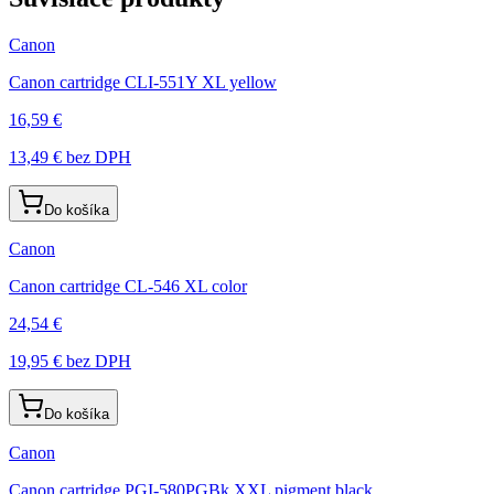
Canon
Canon cartridge CLI-551Y XL yellow
16,59 €
13,49 €
bez DPH
Do košíka
Canon
Canon cartridge CL-546 XL color
24,54 €
19,95 €
bez DPH
Do košíka
Canon
Canon cartridge PGI-580PGBk XXL pigment black