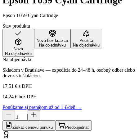
Epson T059 Cyan Cartridge
Epson T059 Cyan Cartridge
Stav produktu
Nová bez krabice
Použitá
Na objednávku
Na objednávku
Nová
Na objednávku
Na objednávku
Skladom v Bratislave — expedícia do 24–48 h, osobný odber alebo
dovoz s inštaláciou.
17,51 €
s DPH
14,24 €
bez DPH
Ponúkame aj prenájom už od 1 €/deň →
Získať cenovú ponuku
Predobjednať