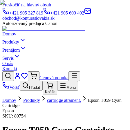
Preskočiť na hlavný obsah
+421 905 327 819
+421 905 609 402
obchod@konturaslovakia.sk
Autorizovaný predajca Canon
Domov
Produkty
Prenájom
Servis
O nás
Kontakt
Cenová ponuka
Volať
Hľadať
Menu
Košík
Domov
Produkty
cartridge atrament.
Epson T059 Cyan
Cartridge
Epson
SKU:
89754