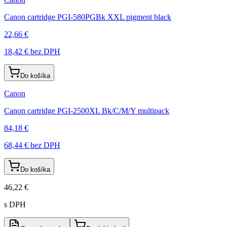
Canon cartridge PGI-580PGBk XXL pigment black
22,66 €
18,42 €
bez DPH
Do košíka
Canon
Canon cartridge PGI-2500XL Bk/C/M/Y multipack
84,18 €
68,44 €
bez DPH
Do košíka
46,22 €
s DPH