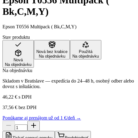
Epson T0556 Multipack (
Bk,C,M,Y)
Epson T0556 Multipack ( Bk,C,M,Y)
Stav produktu
Nová bez krabice
Použitá
Na objednávku
Na objednávku
Nová
Na objednávku
Na objednávku
Skladom v Bratislave — expedícia do 24–48 h, osobný odber alebo
dovoz s inštaláciou.
46,22 €
s DPH
37,56 €
bez DPH
Ponúkame aj prenájom už od 1 €/deň →
Získať cenovú ponuku
Predobjednať