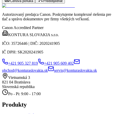
Cenová ponuka
Predobjednať
Autorizovaný predajca Canon
. Poskytujeme komplexné riešenia pre
tlač a správu dokumentov pre firmy všetkých veľkostí.
Canon Accredited Partner
KONTURA SLOVAKIA s.r.o.
IČO:
35726446
| DIČ:
2020241905
IČ DPH:
SK2020241905
+421 905 327 819
+421 905 609 402
obchod@konturaslovakia.sk
servis@konturaslovakia.sk
Vietnamská 3
821 04
Bratislava
Slovenská republika
Po - Pi: 9:00 - 17:00
Produkty