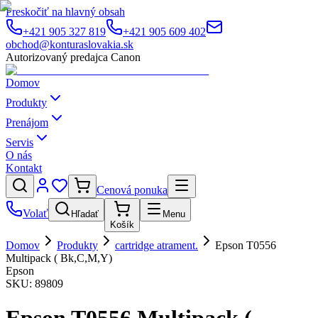
Preskočiť na hlavný obsah
+421 905 327 819
+421 905 609 402
obchod@konturaslovakia.sk
Autorizovaný predajca Canon
Domov
Produkty
Prenájom
Servis
O nás
Kontakt
Cenová ponuka
Volať
Hľadať
Menu
Košík
Domov
Produkty
cartridge atrament.
Epson T0556
Multipack ( Bk,C,M,Y)
Epson
SKU:
89809