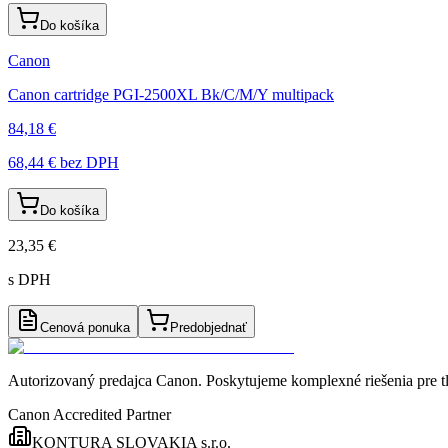
Do košíka
Canon
Canon cartridge PGI-2500XL Bk/C/M/Y multipack
84,18 €
68,44 €
bez DPH
Do košíka
23,35 €
s DPH
Cenová ponuka
Predobjednať
Autorizovaný predajca Canon
. Poskytujeme komplexné riešenia pre t
Canon Accredited Partner
KONTURA SLOVAKIA s.r.o.