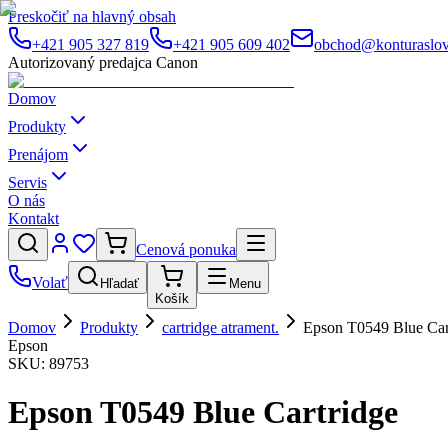
Preskočiť na hlavný obsah
+421 905 327 819
+421 905 609 402
obchod@konturaslov
Autorizovaný predajca Canon
Domov
Produkty
Prenájom
Servis
O nás
Kontakt
Cenová ponuka
Volať
Hľadať
Menu
Košík
Domov
Produkty
cartridge atrament.
Epson T0549 Blue Car
Epson
SKU:
89753
Epson T0549 Blue Cartridge