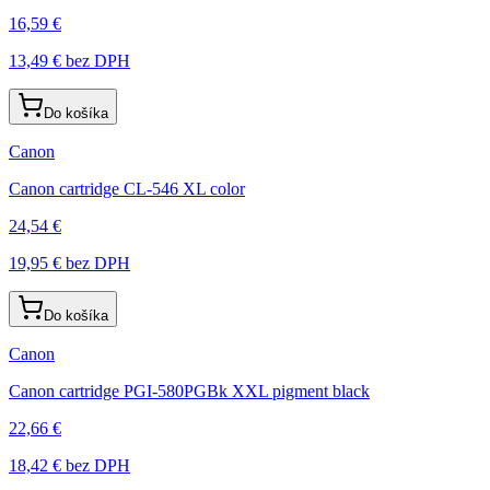
16,59 €
13,49 €
bez DPH
Do košíka
Canon
Canon cartridge CL-546 XL color
24,54 €
19,95 €
bez DPH
Do košíka
Canon
Canon cartridge PGI-580PGBk XXL pigment black
22,66 €
18,42 €
bez DPH