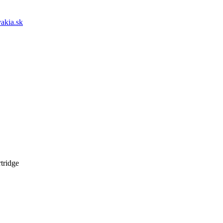
akia.sk
tridge