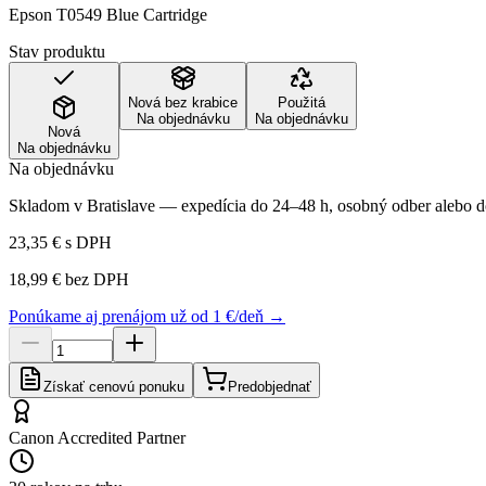
Epson T0549 Blue Cartridge
Stav produktu
Nová bez krabice
Použitá
Na objednávku
Na objednávku
Nová
Na objednávku
Na objednávku
Skladom v Bratislave — expedícia do 24–48 h, osobný odber alebo do
23,35 €
s DPH
18,99 €
bez DPH
Ponúkame aj prenájom už od 1 €/deň →
Získať cenovú ponuku
Predobjednať
Canon Accredited Partner