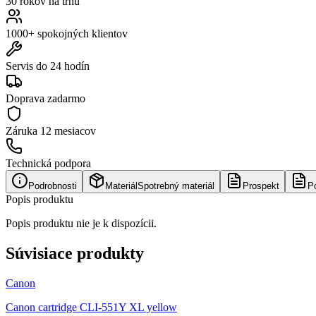
30 rokov na trhu
1000+ spokojných klientov
Servis do 24 hodín
Doprava zadarmo
Záruka
12 mesiacov
Technická podpora
Podrobnosti
Materiál
Spotrebný materiál
Prospekt
P
Popis produktu
Popis produktu nie je k dispozícii.
Súvisiace produkty
Canon
Canon cartridge CLI-551Y XL yellow