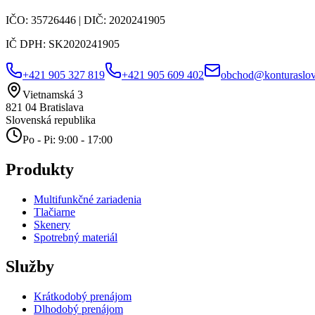
IČO:
35726446
| DIČ:
2020241905
IČ DPH:
SK2020241905
+421 905 327 819
+421 905 609 402
obchod@konturaslov
Vietnamská 3
821 04
Bratislava
Slovenská republika
Po - Pi: 9:00 - 17:00
Produkty
Multifunkčné zariadenia
Tlačiarne
Skenery
Spotrebný materiál
Služby
Krátkodobý prenájom
Dlhodobý prenájom