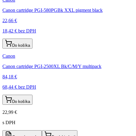
Canon cartridge PGI-580PGBk XXL pigment black
22,66 €
18,42 €
bez DPH
Do košíka
Canon
Canon cartridge PGI-2500XL Bk/C/M/Y multipack
84,18 €
68,44 €
bez DPH
Do košíka
22,99 €
s DPH