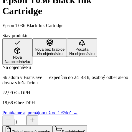
Epson T036 Black Ink
Cartridge
Epson T036 Black Ink Cartridge
Stav produktu
Nová bez krabice
Použitá
Na objednávku
Na objednávku
Nová
Na objednávku
Na objednávku
Skladom v Bratislave — expedícia do 24–48 h, osobný odber alebo
dovoz s inštaláciou.
22,99 €
s DPH
18,68 €
bez DPH
Ponúkame aj prenájom už od 1 €/deň →
Získať cenovú ponuku
Predobjednať