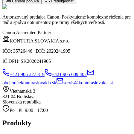
Cenová ponuka
Predobjednať
Autorizovaný predajca Canon
. Poskytujeme komplexné riešenia pre
tlač a správu dokumentov pre firmy všetkých veľkostí.
Canon Accredited Partner
KONTURA SLOVAKIA s.r.o.
IČO:
35726446
| DIČ:
2020241905
IČ DPH:
SK2020241905
+421 905 327 819
+421 905 609 402
obchod@konturaslovakia.sk
servis@konturaslovakia.sk
Vietnamská 3
821 04
Bratislava
Slovenská republika
Po - Pi: 9:00 - 17:00
Produkty