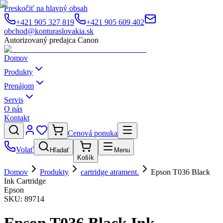
Preskočiť na hlavný obsah
+421 905 327 819
+421 905 609 402
obchod@konturaslovakia.sk
Autorizovaný predajca Canon
Domov
Produkty
Prenájom
Servis
O nás
Kontakt
Cenová ponuka
Volať
Hľadať
Menu
Košík
Domov
Produkty
cartridge atrament.
Epson T036 Black
Ink Cartridge
Epson
SKU:
89714