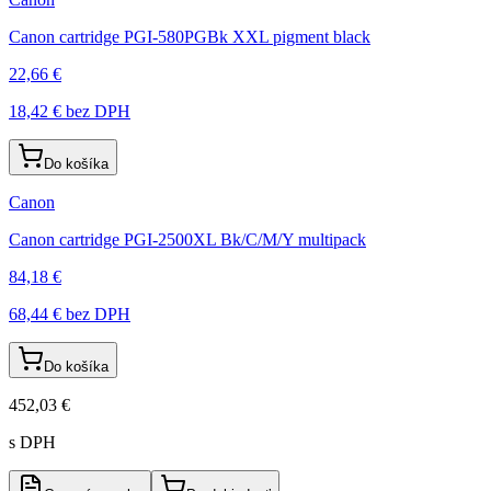
Canon cartridge PGI-580PGBk XXL pigment black
22,66 €
18,42 €
bez DPH
Do košíka
Canon
Canon cartridge PGI-2500XL Bk/C/M/Y multipack
84,18 €
68,44 €
bez DPH
Do košíka
452,03 €
s DPH