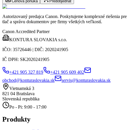
Cenová ponuka
Predobjednať
Autorizovaný predajca Canon
. Poskytujeme komplexné riešenia pre
tlač a správu dokumentov pre firmy všetkých veľkostí.
Canon Accredited Partner
KONTURA SLOVAKIA s.r.o.
IČO:
35726446
| DIČ:
2020241905
IČ DPH:
SK2020241905
+421 905 327 819
+421 905 609 402
obchod@konturaslovakia.sk
servis@konturaslovakia.sk
Vietnamská 3
821 04
Bratislava
Slovenská republika
Po - Pi: 9:00 - 17:00
Produkty