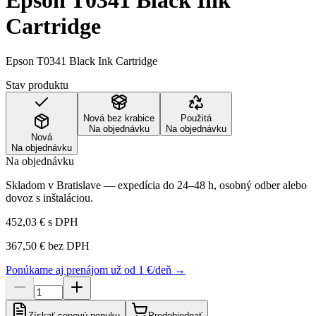
Epson T0341 Black Ink
Cartridge
Epson T0341 Black Ink Cartridge
Stav produktu
Nová bez krabice
Použitá
Na objednávku
Na objednávku
Nová
Na objednávku
Na objednávku
Skladom v Bratislave — expedícia do 24–48 h, osobný odber alebo
dovoz s inštaláciou.
452,03 €
s DPH
367,50 €
bez DPH
Ponúkame aj prenájom už od 1 €/deň →
Získať cenovú ponuku
Predobjednať