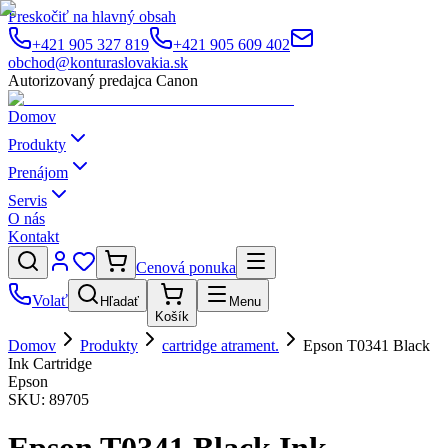
Preskočiť na hlavný obsah
+421 905 327 819
+421 905 609 402
obchod@konturaslovakia.sk
Autorizovaný predajca Canon
Domov
Produkty
Prenájom
Servis
O nás
Kontakt
Cenová ponuka
Volať
Hľadať
Menu
Košík
Domov
Produkty
cartridge atrament.
Epson T0341 Black
Ink Cartridge
Epson
SKU:
89705