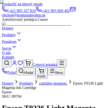
Preskočiť na hlavný obsah
+421 905 327 819
+421 905 609 402
obchod@konturaslovakia.sk
Autorizovaný predajca Canon
Domov
Produkty
Prenájom
Servis
O nás
Kontakt
Cenová ponuka
Volať
Hľadať
Menu
Košík
Domov
Produkty
cartridge atrament.
Epson T0336 Light
Magenta Ink Cartridge
Epson
SKU:
89704