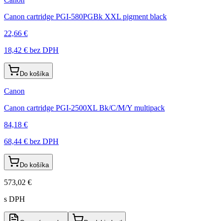
Canon cartridge PGI-580PGBk XXL pigment black
22,66 €
18,42 €
bez DPH
Do košíka
Canon
Canon cartridge PGI-2500XL Bk/C/M/Y multipack
84,18 €
68,44 €
bez DPH
Do košíka
573,02 €
s DPH