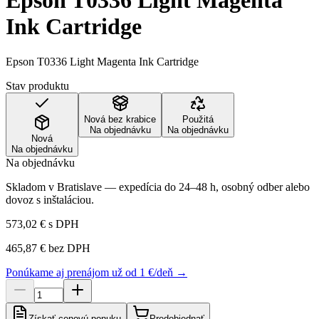
Epson T0336 Light Magenta
Ink Cartridge
Epson T0336 Light Magenta Ink Cartridge
Stav produktu
Nová bez krabice
Použitá
Na objednávku
Na objednávku
Nová
Na objednávku
Na objednávku
Skladom v Bratislave — expedícia do 24–48 h, osobný odber alebo
dovoz s inštaláciou.
573,02 €
s DPH
465,87 €
bez DPH
Ponúkame aj prenájom už od 1 €/deň →
Získať cenovú ponuku
Predobjednať