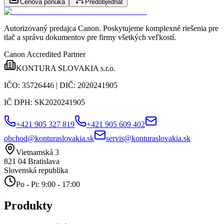
Cenová ponuka
Predobjednať
Autorizovaný predajca Canon
. Poskytujeme komplexné riešenia pre
tlač a správu dokumentov pre firmy všetkých veľkostí.
Canon Accredited Partner
KONTURA SLOVAKIA s.r.o.
IČO:
35726446
| DIČ:
2020241905
IČ DPH:
SK2020241905
+421 905 327 819
+421 905 609 402
obchod@konturaslovakia.sk
servis@konturaslovakia.sk
Vietnamská 3
821 04
Bratislava
Slovenská republika
Po - Pi: 9:00 - 17:00
Produkty