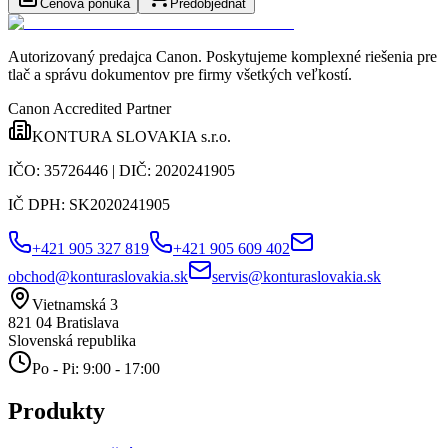
Cenová ponuka
Predobjednať
Autorizovaný predajca Canon
. Poskytujeme komplexné riešenia pre
tlač a správu dokumentov pre firmy všetkých veľkostí.
Canon Accredited Partner
KONTURA SLOVAKIA s.r.o.
IČO:
35726446
| DIČ:
2020241905
IČ DPH:
SK2020241905
+421 905 327 819
+421 905 609 402
obchod@konturaslovakia.sk
servis@konturaslovakia.sk
Vietnamská 3
821 04
Bratislava
Slovenská republika
Po - Pi: 9:00 - 17:00
Produkty