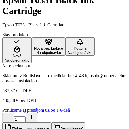
Epson T0331 Black Ink
Cartridge
Epson T0331 Black Ink Cartridge
Stav produktu
Nová bez krabice
Použitá
Na objednávku
Na objednávku
Nová
Na objednávku
Na objednávku
Skladom v Bratislave — expedícia do 24–48 h, osobný odber alebo
dovoz s inštaláciou.
537,37 €
s DPH
436,88 €
bez DPH
Ponúkame aj prenájom už od 1 €/deň →
Získať cenovú ponuku
Predobjednať