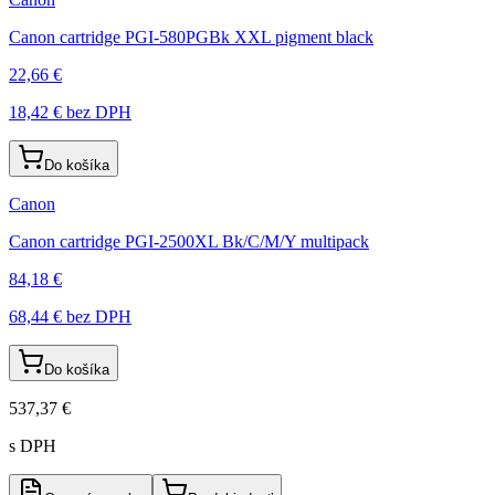
Canon cartridge PGI-580PGBk XXL pigment black
22,66 €
18,42 €
bez DPH
Do košíka
Canon
Canon cartridge PGI-2500XL Bk/C/M/Y multipack
84,18 €
68,44 €
bez DPH
Do košíka
537,37 €
s DPH