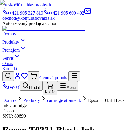
Preskočiť na hlavný obsah
+421 905 327 819
+421 905 609 402
obchod@konturaslovakia.sk
Autorizovaný predajca Canon
Domov
Produkty
Prenájom
Servis
O nás
Kontakt
Cenová ponuka
Volať
Hľadať
Menu
Košík
Domov
Produkty
cartridge atrament.
Epson T0331 Black
Ink Cartridge
Epson
SKU:
89699