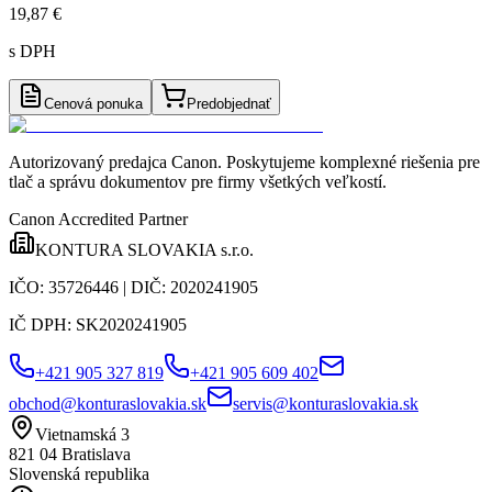
19,87 €
s DPH
Cenová ponuka
Predobjednať
Autorizovaný predajca Canon
. Poskytujeme komplexné riešenia pre
tlač a správu dokumentov pre firmy všetkých veľkostí.
Canon Accredited Partner
KONTURA SLOVAKIA s.r.o.
IČO:
35726446
| DIČ:
2020241905
IČ DPH:
SK2020241905
+421 905 327 819
+421 905 609 402
obchod@konturaslovakia.sk
servis@konturaslovakia.sk
Vietnamská 3
821 04
Bratislava
Slovenská republika