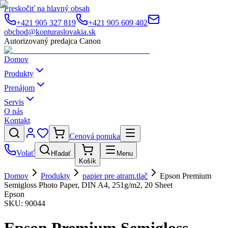
Preskočiť na hlavný obsah
+421 905 327 819
+421 905 609 402
obchod@konturaslovakia.sk
Autorizovaný predajca Canon
Domov
Produkty
Prenájom
Servis
O nás
Kontakt
Cenová ponuka
Volať
Hľadať
Menu
Košík
Domov
Produkty
papier pre atram.tlač
Epson Premium
Semigloss Photo Paper, DIN A4, 251g/m2, 20 Sheet
Epson
SKU:
90044