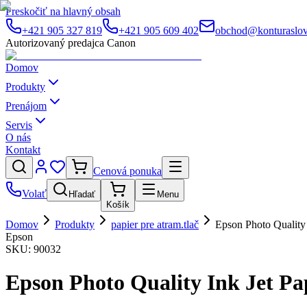
Preskočiť na hlavný obsah
+421 905 327 819
+421 905 609 402
obchod@konturaslov
Autorizovaný predajca Canon
Domov
Produkty
Prenájom
Servis
O nás
Kontakt
Cenová ponuka
Volať
Hľadať
Menu
Košík
Domov
Produkty
papier pre atram.tlač
Epson Photo Quality
Epson
SKU:
90032
Epson Photo Quality Ink Jet Pa