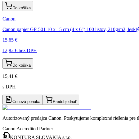
Do košíka
Canon
Canon papier GP-501 10 x 15 cm (4 x 6") 100 listov, 210g/m2, leskl
15,65 €
12,82 €
bez DPH
Do košíka
15,41 €
s DPH
Cenová ponuka
Predobjednať
Autorizovaný predajca Canon
. Poskytujeme komplexné riešenia pre t
Canon Accredited Partner
KONTURA SLOVAKIA s.r.o.