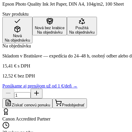
Epson Photo Quality Ink Jet Paper, DIN A4, 104g/m2, 100 Sheet
Stav produktu
Nová bez krabice
Použitá
Na objednávku
Na objednávku
Nová
Na objednávku
Na objednávku
Skladom v Bratislave — expedícia do 24–48 h, osobný odber alebo do
15,41 €
s DPH
12,52 €
bez DPH
Ponúkame aj prenájom už od 1 €/deň →
Získať cenovú ponuku
Predobjednať
Canon Accredited Partner