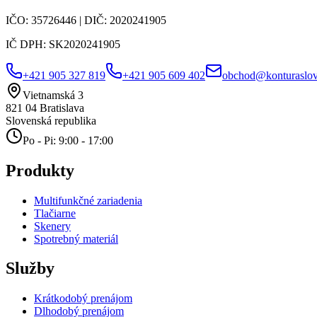
IČO:
35726446
| DIČ:
2020241905
IČ DPH:
SK2020241905
+421 905 327 819
+421 905 609 402
obchod@konturaslov
Vietnamská 3
821 04
Bratislava
Slovenská republika
Po - Pi: 9:00 - 17:00
Produkty
Multifunkčné zariadenia
Tlačiarne
Skenery
Spotrebný materiál
Služby
Krátkodobý prenájom
Dlhodobý prenájom