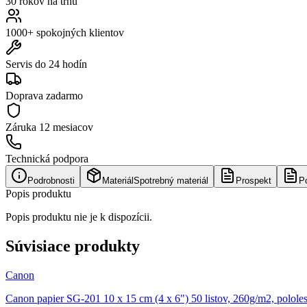
30 rokov na trhu
1000+ spokojných klientov
Servis do 24 hodín
Doprava zadarmo
Záruka
12 mesiacov
Technická podpora
Podrobnosti
Materiál
Spotrebný materiál
Prospekt
P
Popis produktu
Popis produktu nie je k dispozícii.
Súvisiace produkty
Canon
Canon papier SG-201 10 x 15 cm (4 x 6") 50 listov, 260g/m2, polole