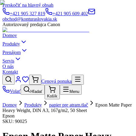
Preskočiť na hlavný obsah
+421 905 327 819
+421 905 609 402
obchod@konturaslovakia.sk
Autorizovaný predajca Canon
Domov
Produkty
Prenájom
Servis
O nás
Kontakt
Cenová ponuka
Volať
Hľadať
Menu
Košík
Domov
Produkty
papier pre atram.tlač
Epson Matte Paper
Heavy Weight, DIN A3, 167g/m2, 50 Sheet
Epson
SKU:
90025