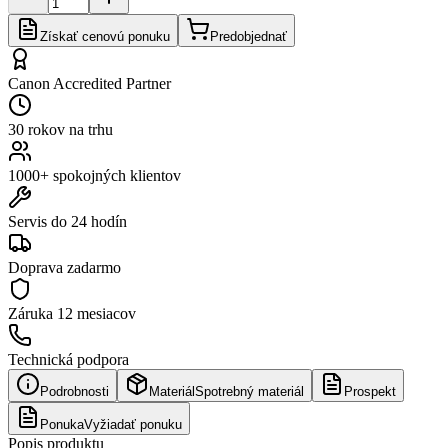
Získať cenovú ponuku
Predobjednať
Canon Accredited Partner
30 rokov na trhu
1000+ spokojných klientov
Servis do 24 hodín
Doprava zadarmo
Záruka
12 mesiacov
Technická podpora
Podrobnosti
Materiál
Spotrebný materiál
Prospekt
Ponuka
Vyžiadať ponuku
Popis produktu