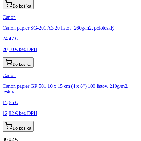
Do košíka
Canon
Canon papier SG-201 A3 20 listov, 260g/m2, pololesklý
24,47 €
20,10 €
bez DPH
Do košíka
Canon
Canon papier GP-501 10 x 15 cm (4 x 6") 100 listov, 210g/m2,
lesklý
15,65 €
12,82 €
bez DPH
Do košíka
36,02 €