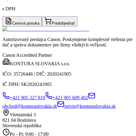
s DPH
Cenová ponuka
Predobjednať
Autorizovaný predajca Canon
. Poskytujeme komplexné riešenia pre
tlač a správu dokumentov pre firmy všetkých veľkostí.
Canon Accredited Partner
KONTURA SLOVAKIA s.r.o.
IČO:
35726446
| DIČ:
2020241905
IČ DPH:
SK2020241905
+421 905 327 819
+421 905 609 402
obchod@konturaslovakia.sk
servis@konturaslovakia.sk
Vietnamská 3
821 04
Bratislava
Slovenská republika
Po - Pi: 9:00 - 17:00