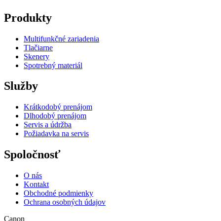
Produkty
Multifunkčné zariadenia
Tlačiarne
Skenery
Spotrebný materiál
Služby
Krátkodobý prenájom
Dlhodobý prenájom
Servis a údržba
Požiadavka na servis
Spoločnosť
O nás
Kontakt
Obchodné podmienky
Ochrana osobných údajov
Canon