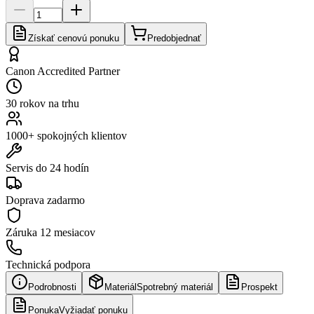
Získať cenovú ponuku
Predobjednať
Canon Accredited Partner
30 rokov na trhu
1000+ spokojných klientov
Servis do 24 hodín
Doprava zadarmo
Záruka
12 mesiacov
Technická podpora
Podrobnosti
Materiál
Spotrebný materiál
Prospekt
Ponuka
Vyžiadať ponuku