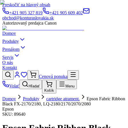
Preskočiť na hlavný obsah
+421 905 327 819
+421 905 609 402
obchod@konturaslovakia.sk
Autorizovaný predajca Canon
Domov
Produkty
Prenájom
Servis
O nás
Kontakt
Cenová ponuka
Volať
Hľadať
Menu
Košík
Domov
Produkty
cartridge atrament.
Epson Fabric Ribbon
Black FX-2170/2180, LQ-2180/2170/2070/2080
Epson
SKU:
89640