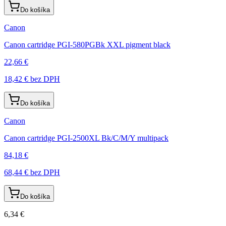
Do košíka
Canon
Canon cartridge PGI-580PGBk XXL pigment black
22,66 €
18,42 €
bez DPH
Do košíka
Canon
Canon cartridge PGI-2500XL Bk/C/M/Y multipack
84,18 €
68,44 €
bez DPH
Do košíka
6,34 €