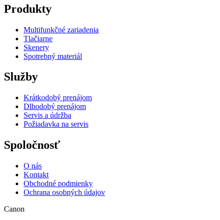
Produkty
Multifunkčné zariadenia
Tlačiarne
Skenery
Spotrebný materiál
Služby
Krátkodobý prenájom
Dlhodobý prenájom
Servis a údržba
Požiadavka na servis
Spoločnosť
O nás
Kontakt
Obchodné podmienky
Ochrana osobných údajov
Canon