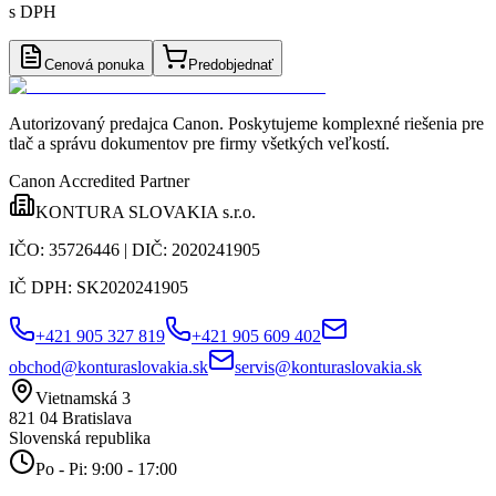
s DPH
Cenová ponuka
Predobjednať
Autorizovaný predajca Canon
. Poskytujeme komplexné riešenia pre
tlač a správu dokumentov pre firmy všetkých veľkostí.
Canon Accredited Partner
KONTURA SLOVAKIA s.r.o.
IČO:
35726446
| DIČ:
2020241905
IČ DPH:
SK2020241905
+421 905 327 819
+421 905 609 402
obchod@konturaslovakia.sk
servis@konturaslovakia.sk
Vietnamská 3
821 04
Bratislava
Slovenská republika
Po - Pi: 9:00 - 17:00