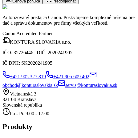
Cenová ponuka
Predobjednať
Autorizovaný predajca Canon
. Poskytujeme komplexné riešenia pre
tlač a správu dokumentov pre firmy všetkých veľkostí.
Canon Accredited Partner
KONTURA SLOVAKIA s.r.o.
IČO:
35726446
| DIČ:
2020241905
IČ DPH:
SK2020241905
+421 905 327 819
+421 905 609 402
obchod@konturaslovakia.sk
servis@konturaslovakia.sk
Vietnamská 3
821 04
Bratislava
Slovenská republika
Po - Pi: 9:00 - 17:00
Produkty