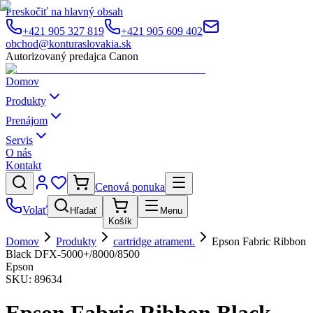
Preskočiť na hlavný obsah
+421 905 327 819
+421 905 609 402
obchod@konturaslovakia.sk
Autorizovaný predajca Canon
Domov
Produkty
Prenájom
Servis
O nás
Kontakt
Cenová ponuka
Volať
Hľadať
Menu
Košík
Domov
Produkty
cartridge atrament.
Epson Fabric Ribbon
Black DFX-5000+/8000/8500
Epson
SKU:
89634