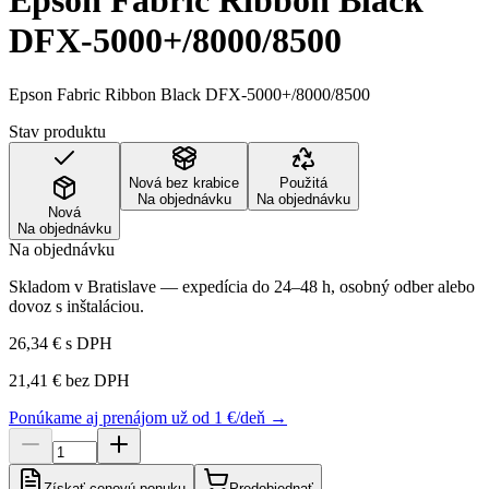
Epson Fabric Ribbon Black
DFX-5000+/8000/8500
Epson Fabric Ribbon Black DFX-5000+/8000/8500
Stav produktu
Nová bez krabice
Použitá
Na objednávku
Na objednávku
Nová
Na objednávku
Na objednávku
Skladom v Bratislave — expedícia do 24–48 h, osobný odber alebo
dovoz s inštaláciou.
26,34 €
s DPH
21,41 €
bez DPH
Ponúkame aj prenájom už od 1 €/deň →
Získať cenovú ponuku
Predobjednať