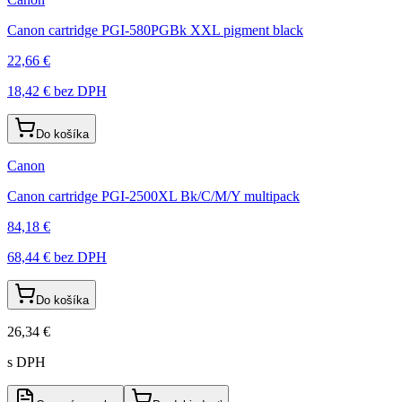
Canon cartridge PGI-580PGBk XXL pigment black
22,66 €
18,42 €
bez DPH
Do košíka
Canon
Canon cartridge PGI-2500XL Bk/C/M/Y multipack
84,18 €
68,44 €
bez DPH
Do košíka
26,34 €
s DPH