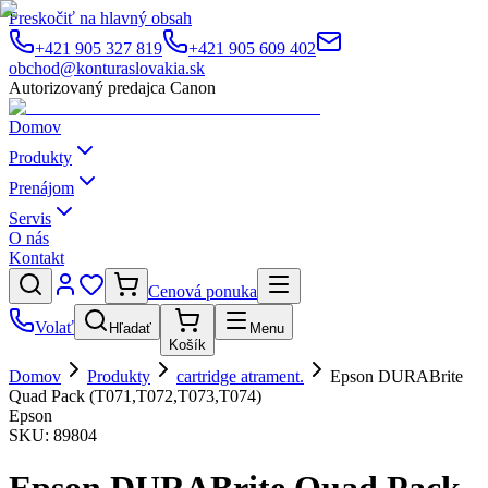
Preskočiť na hlavný obsah
+421 905 327 819
+421 905 609 402
obchod@konturaslovakia.sk
Autorizovaný predajca Canon
Domov
Produkty
Prenájom
Servis
O nás
Kontakt
Cenová ponuka
Volať
Hľadať
Menu
Košík
Domov
Produkty
cartridge atrament.
Epson DURABrite
Quad Pack (T071,T072,T073,T074)
Epson
SKU:
89804