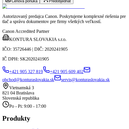
Cenová ponuka
Predobjednať
Autorizovaný predajca Canon
. Poskytujeme komplexné riešenia pre
tlač a správu dokumentov pre firmy všetkých veľkostí.
Canon Accredited Partner
KONTURA SLOVAKIA s.r.o.
IČO:
35726446
| DIČ:
2020241905
IČ DPH:
SK2020241905
+421 905 327 819
+421 905 609 402
obchod@konturaslovakia.sk
servis@konturaslovakia.sk
Vietnamská 3
821 04
Bratislava
Slovenská republika
Po - Pi: 9:00 - 17:00
Produkty