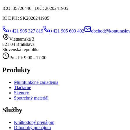
IČO:
35726446
| DIČ:
2020241905
IČ DPH:
SK2020241905
+421 905 327 819
+421 905 609 402
obchod@konturaslov
Vietnamská 3
821 04
Bratislava
Slovenská republika
Po - Pi: 9:00 - 17:00
Produkty
Multifunkčné zariadenia
Tlačiarne
Skenery
Spotrebný materiál
Služby
Krátkodobý prenájom
Dlhodobý prenájom