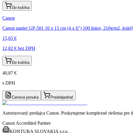
Do košíka
Canon
Canon papier GP-501 10 x 15 cm (4 x 6") 100 listov, 210g/m2, leskl
15,65 €
12,82 €
bez DPH
Do košíka
40,87 €
s DPH
Cenová ponuka
Predobjednať
Autorizovaný predajca Canon
. Poskytujeme komplexné riešenia pre t
Canon Accredited Partner
KONTURA SLOVAKIA s.r.o.