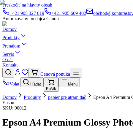
Preskočiť na hlavný obsah
+421 905 327 819
+421 905 609 402
obchod@konturaslov
Autorizovaný predajca Canon
Domov
Produkty
Prenájom
Servis
O nás
Kontakt
Cenová ponuka
Volať
Hľadať
Menu
Košík
Domov
Produkty
papier pre atram.tlač
Epson A4 Premium Gl
Epson
SKU:
90012
Epson A4 Premium Glossy Photo