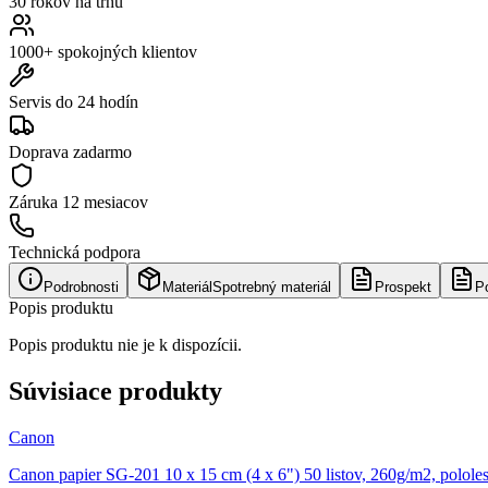
30 rokov na trhu
1000+ spokojných klientov
Servis do 24 hodín
Doprava zadarmo
Záruka
12 mesiacov
Technická podpora
Podrobnosti
Materiál
Spotrebný materiál
Prospekt
P
Popis produktu
Popis produktu nie je k dispozícii.
Súvisiace produkty
Canon
Canon papier SG-201 10 x 15 cm (4 x 6") 50 listov, 260g/m2, polole