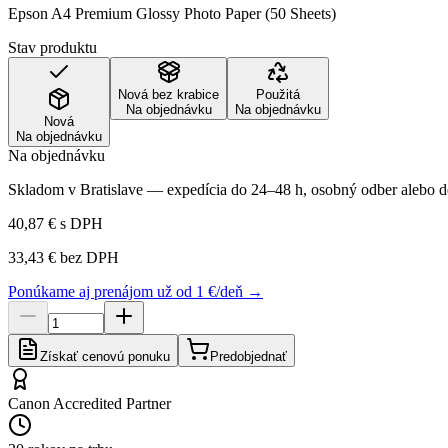
Epson A4 Premium Glossy Photo Paper (50 Sheets)
Stav produktu
Nová bez krabice
Použitá
Na objednávku
Na objednávku
Nová
Na objednávku
Na objednávku
Skladom v Bratislave — expedícia do 24–48 h, osobný odber alebo do
40,87 €
s DPH
33,43 €
bez DPH
Ponúkame aj prenájom už od 1 €/deň →
Získať cenovú ponuku
Predobjednať
Canon Accredited Partner