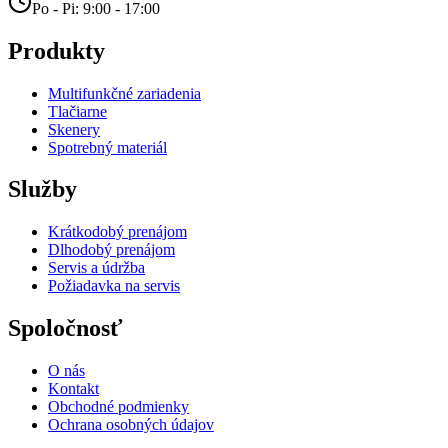
Po - Pi: 9:00 - 17:00
Produkty
Multifunkčné zariadenia
Tlačiarne
Skenery
Spotrebný materiál
Služby
Krátkodobý prenájom
Dlhodobý prenájom
Servis a údržba
Požiadavka na servis
Spoločnosť
O nás
Kontakt
Obchodné podmienky
Ochrana osobných údajov