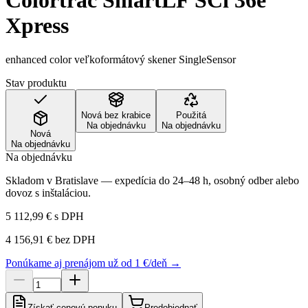
Colortrac SmartLF SCi 36e
Xpress
enhanced color veľkoformátový skener SingleSensor
Stav produktu
Nová bez krabice
Použitá
Na objednávku
Na objednávku
Nová
Na objednávku
Na objednávku
Skladom v Bratislave — expedícia do 24–48 h, osobný odber alebo
dovoz s inštaláciou.
5 112,99 €
s DPH
4 156,91 €
bez DPH
Ponúkame aj prenájom už od 1 €/deň →
Získať cenovú ponuku
Predobjednať