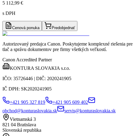
5 112,99 €
s DPH
Cenová ponuka
Predobjednať
Autorizovaný predajca Canon
. Poskytujeme komplexné riešenia pre
tlač a správu dokumentov pre firmy všetkých veľkostí.
Canon Accredited Partner
KONTURA SLOVAKIA s.r.o.
IČO:
35726446
| DIČ:
2020241905
IČ DPH:
SK2020241905
+421 905 327 819
+421 905 609 402
obchod@konturaslovakia.sk
servis@konturaslovakia.sk
Vietnamská 3
821 04
Bratislava
Slovenská republika