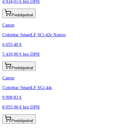
4 934,05 €
bez DPH
Predobjednať
Canon
Colortrac SmartLF SCi 42e Xpress
6 655,40 €
5 410,90 €
bez DPH
Predobjednať
Canon
Colortrac SmartLF SGi 44c
9 908,83 €
8 055,96 €
bez DPH
Predobjednať