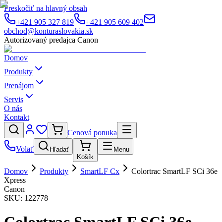
Preskočiť na hlavný obsah
+421 905 327 819
+421 905 609 402
obchod@konturaslovakia.sk
Autorizovaný predajca Canon
Domov
Produkty
Prenájom
Servis
O nás
Kontakt
Cenová ponuka
Volať
Hľadať
Menu
Košík
Domov
Produkty
SmartLF Cx
Colortrac SmartLF SCi 36e
Xpress
Canon
SKU:
122778