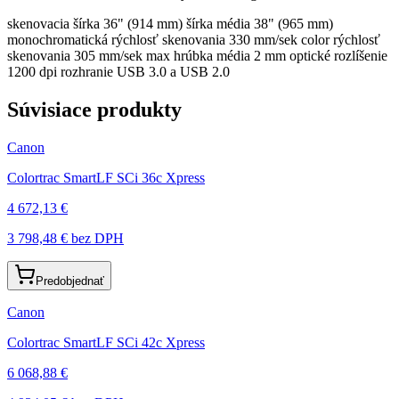
skenovacia šírka 36" (914 mm) šírka média 38" (965 mm)
monochromatická rýchlosť skenovania 330 mm/sek color rýchlosť
skenovania 305 mm/sek max hrúbka média 2 mm optické rozlíšenie
1200 dpi rozhranie USB 3.0 a USB 2.0
Súvisiace produkty
Canon
Colortrac SmartLF SCi 36c Xpress
4 672,13 €
3 798,48 €
bez DPH
Predobjednať
Canon
Colortrac SmartLF SCi 42c Xpress
6 068,88 €