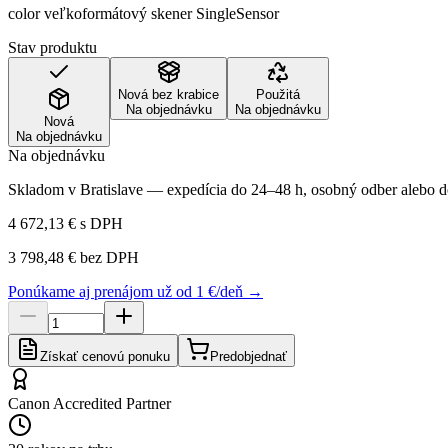
color veľkoformátový skener SingleSensor
Stav produktu
Nová bez krabice
Použitá
Na objednávku
Na objednávku
Nová
Na objednávku
Na objednávku
Skladom v Bratislave — expedícia do 24–48 h, osobný odber alebo do
4 672,13 €
s DPH
3 798,48 €
bez DPH
Ponúkame aj prenájom už od 1 €/deň →
Získať cenovú ponuku
Predobjednať
Canon Accredited Partner