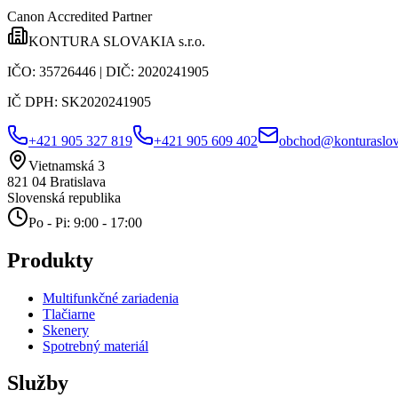
Canon Accredited Partner
KONTURA SLOVAKIA s.r.o.
IČO:
35726446
| DIČ:
2020241905
IČ DPH:
SK2020241905
+421 905 327 819
+421 905 609 402
obchod@konturaslov
Vietnamská 3
821 04
Bratislava
Slovenská republika
Po - Pi: 9:00 - 17:00
Produkty
Multifunkčné zariadenia
Tlačiarne
Skenery
Spotrebný materiál
Služby