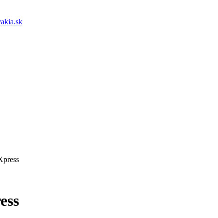
akia.sk
Xpress
ess