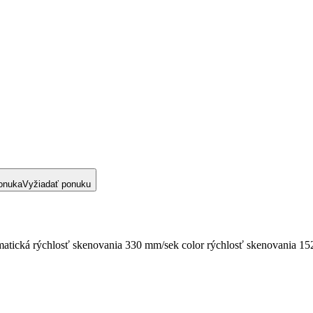
onuka
Vyžiadať ponuku
atická rýchlosť skenovania 330 mm/sek color rýchlosť skenovania 15