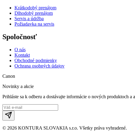
Krátkodobý prenájom
Dlhodobý prenájom
Servis a údržba
Požiadavka na servis
Spoločnosť
O nás
Kontakt
Obchodné podmienky
Ochrana osobných údajov
Canon
Novinky a akcie
Prihláste sa k odberu a dostávajte informácie o nových produktoch a 
©
2026
KONTURA SLOVAKIA s.r.o.
Všetky práva vyhradené.