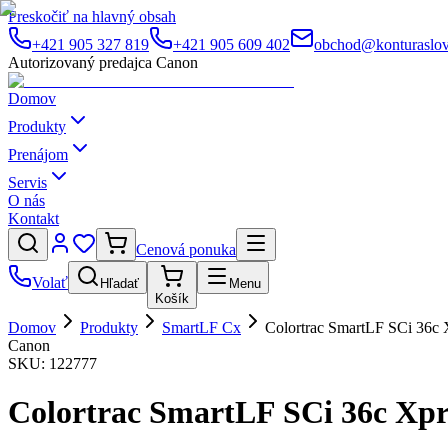
Preskočiť na hlavný obsah
+421 905 327 819
+421 905 609 402
obchod@konturaslov
Autorizovaný predajca Canon
Domov
Produkty
Prenájom
Servis
O nás
Kontakt
Cenová ponuka
Volať
Hľadať
Menu
Košík
Domov
Produkty
SmartLF Cx
Colortrac SmartLF SCi 36c 
Canon
SKU:
122777
Colortrac SmartLF SCi 36c Xpr