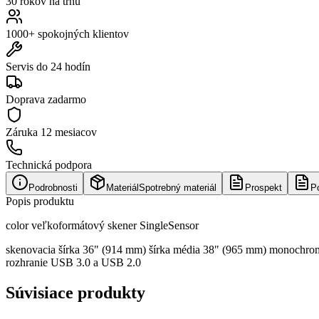
30 rokov na trhu
1000+ spokojných klientov
Servis do 24 hodín
Doprava zadarmo
Záruka
12 mesiacov
Technická podpora
Podrobnosti
Materiál
Spotrebný materiál
Prospekt
P
Popis produktu
color veľkoformátový skener SingleSensor
skenovacia šírka 36" (914 mm) šírka média 38" (965 mm) monochrom
rozhranie USB 3.0 a USB 2.0
Súvisiace produkty