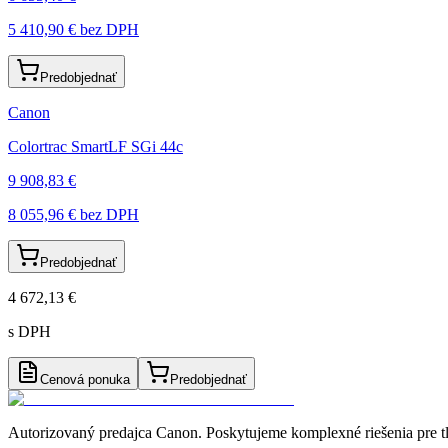
5 410,90 €
bez DPH
Predobjednať
Canon
Colortrac SmartLF SGi 44c
9 908,83 €
8 055,96 €
bez DPH
Predobjednať
4 672,13 €
s DPH
Cenová ponuka
Predobjednať
Autorizovaný predajca Canon
. Poskytujeme komplexné riešenia pre t