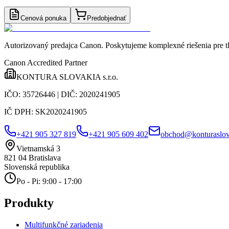
Cenová ponuka
Predobjednať
Autorizovaný predajca Canon
. Poskytujeme komplexné riešenia pre t
Canon Accredited Partner
KONTURA SLOVAKIA s.r.o.
IČO:
35726446
| DIČ:
2020241905
IČ DPH:
SK2020241905
+421 905 327 819
+421 905 609 402
obchod@konturaslov
Vietnamská 3
821 04
Bratislava
Slovenská republika
Po - Pi: 9:00 - 17:00
Produkty
Multifunkčné zariadenia