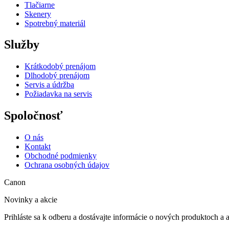
Tlačiarne
Skenery
Spotrebný materiál
Služby
Krátkodobý prenájom
Dlhodobý prenájom
Servis a údržba
Požiadavka na servis
Spoločnosť
O nás
Kontakt
Obchodné podmienky
Ochrana osobných údajov
Canon
Novinky a akcie
Prihláste sa k odberu a dostávajte informácie o nových produktoch a 