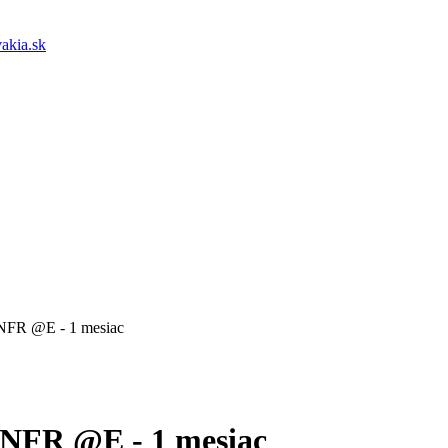
akia.sk
FR @E - 1 mesiac
NFR @E - 1 mesiac