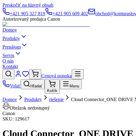
Preskočiť na hlavný obsah
+421 905 327 819
+421 905 609 402
obchod@konturaslov
Autorizovaný predajca Canon
Domov
Produkty
Prenájom
Servis
O nás
Kontakt
Cenová ponuka
Volať
Hľadať
Menu
Košík
Domov
Produkty
riešenie
Cloud Connector_ONE DRIVE N
Obrázok nedostupný
Canon
SKU:
129617
Cloud Connector_ONE DRIVE 