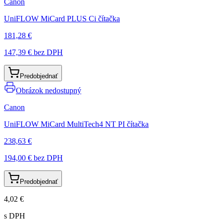
Canon
UniFLOW MiCard PLUS Ci čítačka
181,28 €
147,39 €
bez DPH
Predobjednať
Obrázok nedostupný
Canon
UniFLOW MiCard MultiTech4 NT PI čítačka
238,63 €
194,00 €
bez DPH
Predobjednať
4,02 €
s DPH