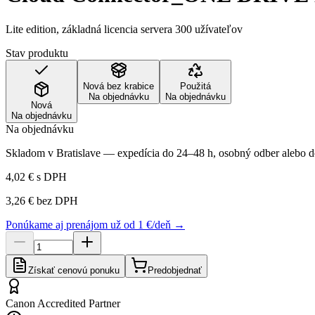
Lite edition, základná licencia servera 300 užívateľov
Stav produktu
Nová bez krabice
Použitá
Na objednávku
Na objednávku
Nová
Na objednávku
Na objednávku
Skladom v Bratislave — expedícia do 24–48 h, osobný odber alebo do
4,02 €
s DPH
3,26 €
bez DPH
Ponúkame aj prenájom už od 1 €/deň →
Získať cenovú ponuku
Predobjednať
Canon Accredited Partner