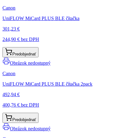
Canon
UniFLOW MiCard PLUS BLE čítačka
301,23 €
244,90 €
bez DPH
Predobjednať
Obrázok nedostupný
Canon
UniFLOW MiCard PLUS BLE čítačka 2pack
492,94 €
400,76 €
bez DPH
Predobjednať
Obrázok nedostupný