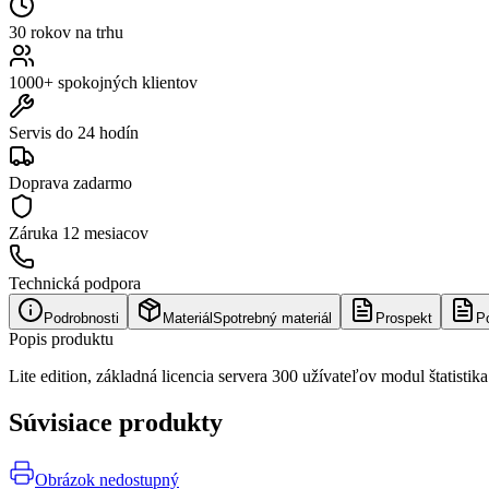
30 rokov na trhu
1000+ spokojných klientov
Servis do 24 hodín
Doprava zadarmo
Záruka
12 mesiacov
Technická podpora
Podrobnosti
Materiál
Spotrebný materiál
Prospekt
P
Popis produktu
Lite edition, základná licencia servera 300 užívateľov modul štatist
Súvisiace produkty
Obrázok nedostupný