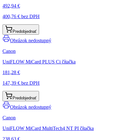
492,94 €
400,76 €
bez DPH
Predobjednať
Obrázok nedostupný
Canon
UniFLOW MiCard PLUS Ci čítačka
181,28 €
147,39 €
bez DPH
Predobjednať
Obrázok nedostupný
Canon
UniFLOW MiCard MultiTech4 NT PI čítačka
238,63 €