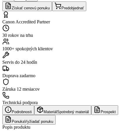
Získať cenovú ponuku
Predobjednať
Canon Accredited Partner
30 rokov na trhu
1000+ spokojných klientov
Servis do 24 hodín
Doprava zadarmo
Záruka
12 mesiacov
Technická podpora
Podrobnosti
Materiál
Spotrebný materiál
Prospekt
Ponuka
Vyžiadať ponuku
Popis produktu