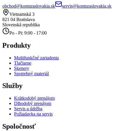
obchod@konturaslovakia.sk
servis@konturaslovakia.sk
Vietnamská 3
821 04
Bratislava
Slovenská republika
Po - Pi: 9:00 - 17:00
Produkty
Multifunkčné zariadenia
Tlačiarne
Skenery
Spotrebný materiál
Služby
Krátkodobý prenájom
Dlhodobý prenájom
Servis a údržba
Požiadavka na servis
Spoločnosť