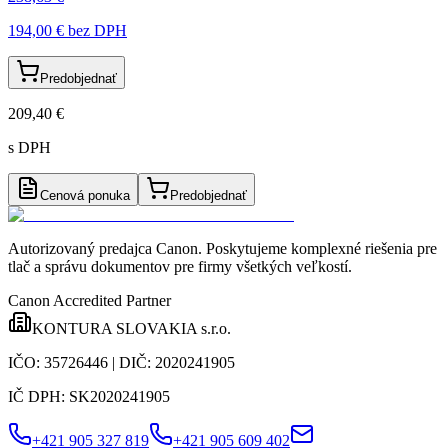
194,00 €
bez DPH
Predobjednať
209,40 €
s DPH
Cenová ponuka
Predobjednať
Autorizovaný predajca Canon
. Poskytujeme komplexné riešenia pre
tlač a správu dokumentov pre firmy všetkých veľkostí.
Canon Accredited Partner
KONTURA SLOVAKIA s.r.o.
IČO:
35726446
| DIČ:
2020241905
IČ DPH:
SK2020241905
+421 905 327 819
+421 905 609 402