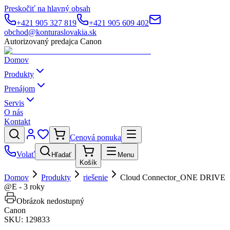
Preskočiť na hlavný obsah
+421 905 327 819
+421 905 609 402
obchod@konturaslovakia.sk
Autorizovaný predajca Canon
Domov
Produkty
Prenájom
Servis
O nás
Kontakt
Cenová ponuka
Volať
Hľadať
Menu
Košík
Domov
Produkty
riešenie
Cloud Connector_ONE DRIVE
@E - 3 roky
Obrázok nedostupný
Canon
SKU:
129833