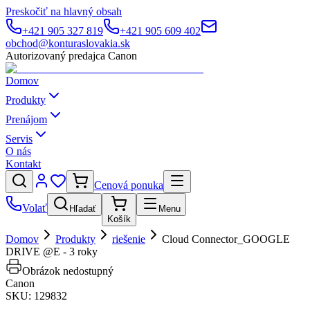
Preskočiť na hlavný obsah
+421 905 327 819
+421 905 609 402
obchod@konturaslovakia.sk
Autorizovaný predajca Canon
Domov
Produkty
Prenájom
Servis
O nás
Kontakt
Cenová ponuka
Volať
Hľadať
Menu
Košík
Domov
Produkty
riešenie
Cloud Connector_GOOGLE
DRIVE @E - 3 roky
Obrázok nedostupný
Canon
SKU:
129832