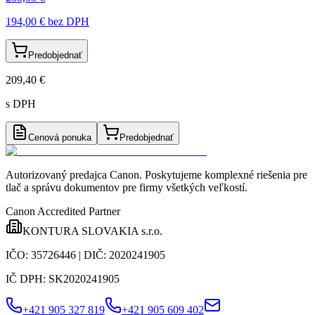
194,00 €
bez DPH
Predobjednať
209,40 €
s DPH
Cenová ponuka
Predobjednať
Autorizovaný predajca Canon
. Poskytujeme komplexné riešenia pre
tlač a správu dokumentov pre firmy všetkých veľkostí.
Canon Accredited Partner
KONTURA SLOVAKIA s.r.o.
IČO:
35726446
| DIČ:
2020241905
IČ DPH:
SK2020241905
+421 905 327 819
+421 905 609 402