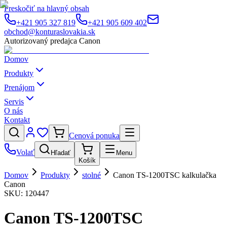
Preskočiť na hlavný obsah
+421 905 327 819
+421 905 609 402
obchod@konturaslovakia.sk
Autorizovaný predajca Canon
Domov
Produkty
Prenájom
Servis
O nás
Kontakt
Cenová ponuka
Volať
Hľadať
Menu
Košík
Domov
Produkty
stolné
Canon TS-1200TSC kalkulačka
Canon
SKU:
120447
Canon TS-1200TSC