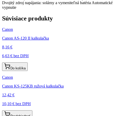
Dvojitý zdroj napájania: solárny a vymeniteľná batéria Automatické
vypnutie
Súvisiace produkty
Canon
Canon AS-120 II kalkulačka
8,16 €
6,63 €
bez DPH
Do košíka
Canon
Canon KS-125KB ružová kalkulačka
12,42 €
10,10 €
bez DPH