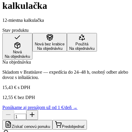
kalkulačka
12-miestna kalkulačka
Stav produktu
Nová bez krabice
Použitá
Na objednávku
Na objednávku
Nová
Na objednávku
Na objednávku
Skladom v Bratislave — expedícia do 24–48 h, osobný odber alebo
dovoz s inštaláciou.
15,43 €
s DPH
12,55 €
bez DPH
Ponúkame aj prenájom už od 1 €/deň →
Získať cenovú ponuku
Predobjednať