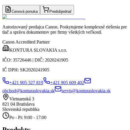
Cenová ponuka
Predobjednať
Autorizovaný predajca Canon
. Poskytujeme komplexné riešenia pre
tlač a správu dokumentov pre firmy všetkých veľkostí.
Canon Accredited Partner
KONTURA SLOVAKIA s.r.o.
IČO:
35726446
| DIČ:
2020241905
IČ DPH:
SK2020241905
+421 905 327 819
+421 905 609 402
obchod@konturaslovakia.sk
servis@konturaslovakia.sk
Vietnamská 3
821 04
Bratislava
Slovenská republika
Po - Pi: 9:00 - 17:00
Produkty