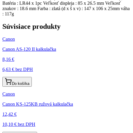
Batéria : LR44 x 1pc Veľkosť displeja : 85 x 26.5 mm Veľkosť
znakov : 18.6 mm Farba : zlatá (d x š x v) : 147 x 106 x 25mm váha
: 117g
Súvisiace produkty
Canon
Canon AS-120 II kalkulačka
8,16 €
6,63 €
bez DPH
Do košíka
Canon
Canon KS-125KB ružová kalkulačka
12,42 €
10,10 €
bez DPH