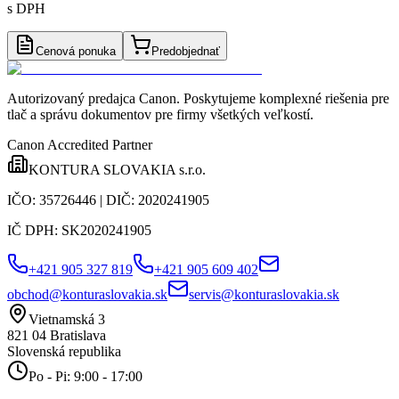
s DPH
Cenová ponuka
Predobjednať
Autorizovaný predajca Canon
. Poskytujeme komplexné riešenia pre
tlač a správu dokumentov pre firmy všetkých veľkostí.
Canon Accredited Partner
KONTURA SLOVAKIA s.r.o.
IČO:
35726446
| DIČ:
2020241905
IČ DPH:
SK2020241905
+421 905 327 819
+421 905 609 402
obchod@konturaslovakia.sk
servis@konturaslovakia.sk
Vietnamská 3
821 04
Bratislava
Slovenská republika
Po - Pi: 9:00 - 17:00