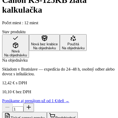
Canon KS-125KB zlatá
kalkulačka
Počet miest : 12 miest
Stav produktu
Nová bez krabice
Použitá
Na objednávku
Na objednávku
Nová
Na objednávku
Na objednávku
Skladom v Bratislave — expedícia do 24–48 h, osobný odber alebo
dovoz s inštaláciou.
12,42 €
s DPH
10,10 €
bez DPH
Ponúkame aj prenájom už od 1 €/deň →
Získať cenovú ponuku
Predobjednať