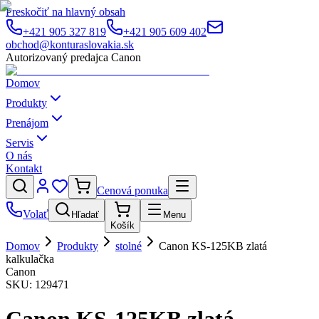
Preskočiť na hlavný obsah
+421 905 327 819
+421 905 609 402
obchod@konturaslovakia.sk
Autorizovaný predajca Canon
Domov
Produkty
Prenájom
Servis
O nás
Kontakt
Cenová ponuka
Volať
Hľadať
Menu
Košík
Domov
Produkty
stolné
Canon KS-125KB zlatá
kalkulačka
Canon
SKU:
129471