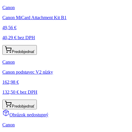
Canon
Canon MiCard Attachment Kit B1
49,56 €
40,29 €
bez DPH
Predobjednať
Canon
Canon podstavec V2 nízky
162,98 €
132,50 €
bez DPH
Predobjednať
Obrázok nedostupný
Canon