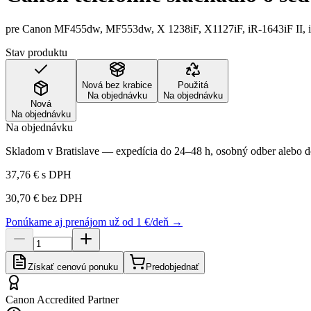
pre Canon MF455dw, MF553dw, X 1238iF, X1127iF, iR-1643iF II, 
Stav produktu
Nová bez krabice
Použitá
Na objednávku
Na objednávku
Nová
Na objednávku
Na objednávku
Skladom v Bratislave — expedícia do 24–48 h, osobný odber alebo do
37,76 €
s DPH
30,70 €
bez DPH
Ponúkame aj prenájom už od 1 €/deň →
Získať cenovú ponuku
Predobjednať
Canon Accredited Partner