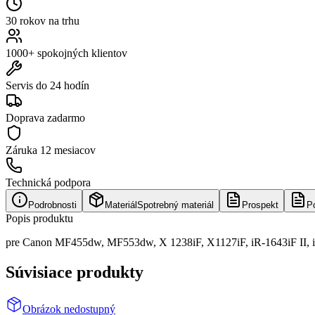
30 rokov na trhu
1000+ spokojných klientov
Servis do 24 hodín
Doprava zadarmo
Záruka
12 mesiacov
Technická podpora
Podrobnosti
Materiál
Spotrebný materiál
Prospekt
P
Popis produktu
pre Canon MF455dw, MF553dw, X 1238iF, X1127iF, iR-1643iF II, 
Súvisiace produkty
Obrázok nedostupný