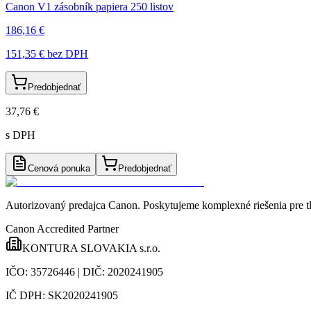
Canon V1 zásobník papiera 250 listov
186,16 €
151,35 €
bez DPH
Predobjednať
37,76 €
s DPH
Cenová ponuka
Predobjednať
Autorizovaný predajca Canon
. Poskytujeme komplexné riešenia pre t
Canon Accredited Partner
KONTURA SLOVAKIA s.r.o.
IČO:
35726446
| DIČ:
2020241905
IČ DPH:
SK2020241905