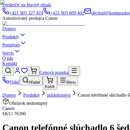
Preskočiť na hlavný obsah
+421 905 327 819
+421 905 609 402
obchod@konturaslov
Autorizovaný predajca Canon
Domov
Produkty
Prenájom
Servis
O nás
Kontakt
Cenová ponuka
Volať
Hľadať
Menu
Košík
Domov
Produkty
príslušenstvo
Canon telefónné slúchadlo 6
Obrázok nedostupný
Canon
SKU:
76390
Canon telefónné slúchadlo 6 šed