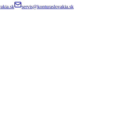
akia.sk
servis@konturaslovakia.sk