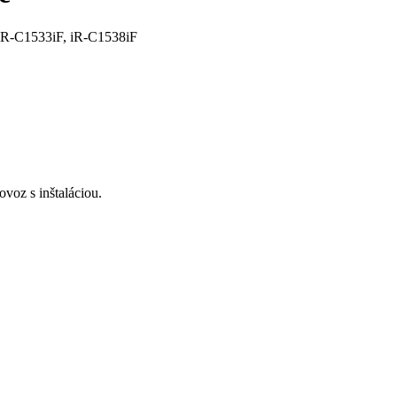
iR-C1533iF, iR-C1538iF
voz s inštaláciou.