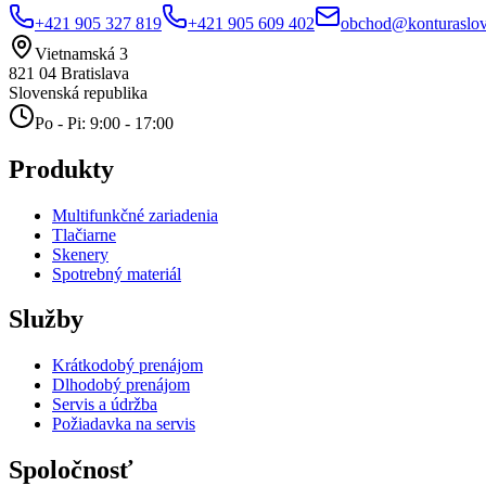
+421 905 327 819
+421 905 609 402
obchod@konturaslov
Vietnamská 3
821 04
Bratislava
Slovenská republika
Po - Pi: 9:00 - 17:00
Produkty
Multifunkčné zariadenia
Tlačiarne
Skenery
Spotrebný materiál
Služby
Krátkodobý prenájom
Dlhodobý prenájom
Servis a údržba
Požiadavka na servis
Spoločnosť