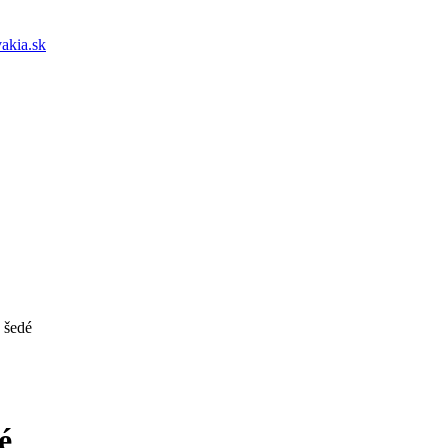
akia.sk
 šedé
é