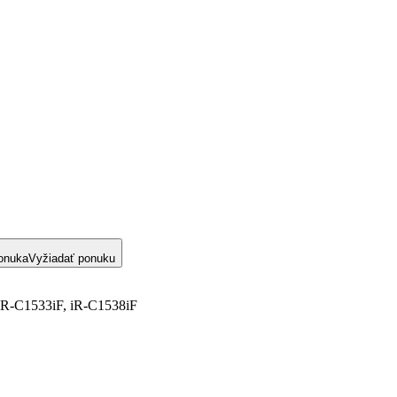
onuka
Vyžiadať ponuku
iR-C1533iF, iR-C1538iF