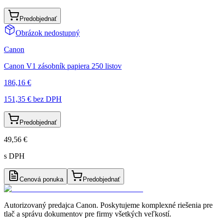
Predobjednať
Obrázok nedostupný
Canon
Canon V1 zásobník papiera 250 listov
186,16 €
151,35 €
bez DPH
Predobjednať
49,56 €
s DPH
Cenová ponuka
Predobjednať
Autorizovaný predajca Canon
. Poskytujeme komplexné riešenia pre
tlač a správu dokumentov pre firmy všetkých veľkostí.