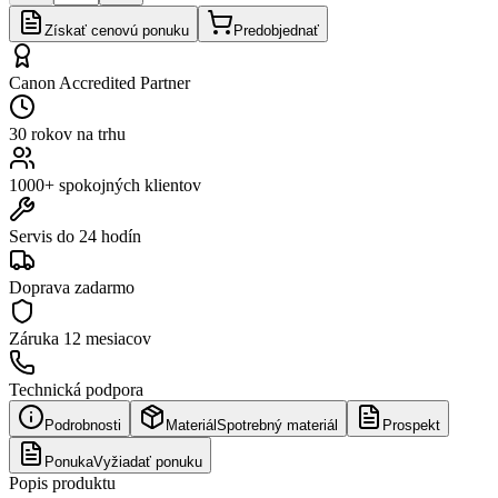
Získať cenovú ponuku
Predobjednať
Canon Accredited Partner
30 rokov na trhu
1000+ spokojných klientov
Servis do 24 hodín
Doprava zadarmo
Záruka
12 mesiacov
Technická podpora
Podrobnosti
Materiál
Spotrebný materiál
Prospekt
Ponuka
Vyžiadať ponuku
Popis produktu