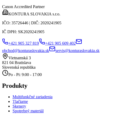
Canon Accredited Partner
KONTURA SLOVAKIA s.r.o.
IČO:
35726446
| DIČ:
2020241905
IČ DPH:
SK2020241905
+421 905 327 819
+421 905 609 402
obchod@konturaslovakia.sk
servis@konturaslovakia.sk
Vietnamská 3
821 04
Bratislava
Slovenská republika
Po - Pi: 9:00 - 17:00
Produkty
Multifunkčné zariadenia
Tlačiarne
Skenery
Spotrebný materiál