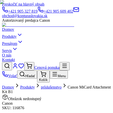
Preskočiť na hlavný obsah
+421 905 327 819
+421 905 609 402
obchod@konturaslovakia.sk
Autorizovaný predajca Canon
Domov
Produkty
Prenájom
Servis
O nás
Kontakt
Cenová ponuka
Volať
Hľadať
Menu
Košík
Domov
Produkty
príslušenstvo
Canon MiCard Attachment
Kit B1
Obrázok nedostupný
Canon
SKU:
116876