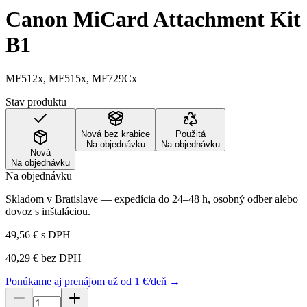
Canon MiCard Attachment Kit
B1
MF512x, MF515x, MF729Cx
Stav produktu
Nová bez krabice
Použitá
Na objednávku
Na objednávku
Nová
Na objednávku
Na objednávku
Skladom v Bratislave — expedícia do 24–48 h, osobný odber alebo
dovoz s inštaláciou.
49,56 €
s DPH
40,29 €
bez DPH
Ponúkame aj prenájom už od 1 €/deň →