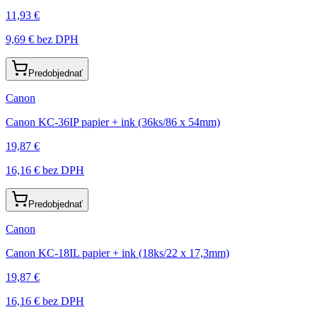
11,93 €
9,69 €
bez DPH
Predobjednať
Canon
Canon KC-36IP papier + ink (36ks/86 x 54mm)
19,87 €
16,16 €
bez DPH
Predobjednať
Canon
Canon KC-18IL papier + ink (18ks/22 x 17,3mm)
19,87 €
16,16 €
bez DPH