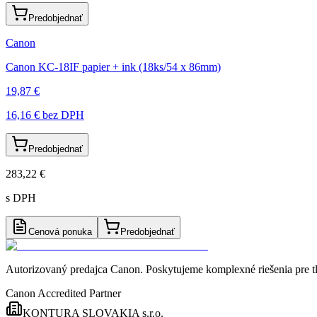
Predobjednať
Canon
Canon KC-18IF papier + ink (18ks/54 x 86mm)
19,87 €
16,16 €
bez DPH
Predobjednať
283,22 €
s DPH
Cenová ponuka
Predobjednať
Autorizovaný predajca Canon
. Poskytujeme komplexné riešenia pre t
Canon Accredited Partner
KONTURA SLOVAKIA s.r.o.