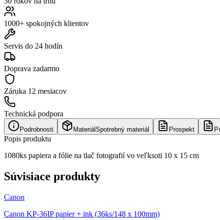
30 rokov na trhu
1000+ spokojných klientov
Servis do 24 hodín
Doprava zadarmo
Záruka
12 mesiacov
Technická podpora
Podrobnosti
Materiál
Spotrebný materiál
Prospekt
P
Popis produktu
1080ks papiera a fólie na tlač fotografií vo veľksoti 10 x 15 cm
Súvisiace produkty
Canon
Canon KP-36IP papier + ink (36ks/148 x 100mm)