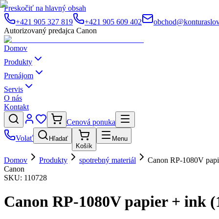
Preskočiť na hlavný obsah
+421 905 327 819
+421 905 609 402
obchod@konturaslov
Autorizovaný predajca Canon
Domov
Produkty
Prenájom
Servis
O nás
Kontakt
Cenová ponuka
Volať
Hľadať
Menu
Košík
Domov
Produkty
spotrebný materiál
Canon RP-1080V papie
Canon
SKU:
110728
Canon RP-1080V papier + ink 