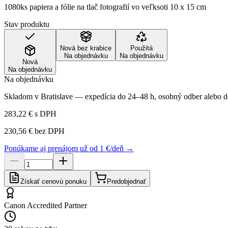
1080ks papiera a fólie na tlač fotografií vo veľksoti 10 x 15 cm
Stav produktu
Nová bez krabice
Použitá
Na objednávku
Na objednávku
Nová
Na objednávku
Na objednávku
Skladom v Bratislave — expedícia do 24–48 h, osobný odber alebo do
283,22 €
s DPH
230,56 €
bez DPH
Ponúkame aj prenájom už od 1 €/deň →
Získať cenovú ponuku
Predobjednať
Canon Accredited Partner