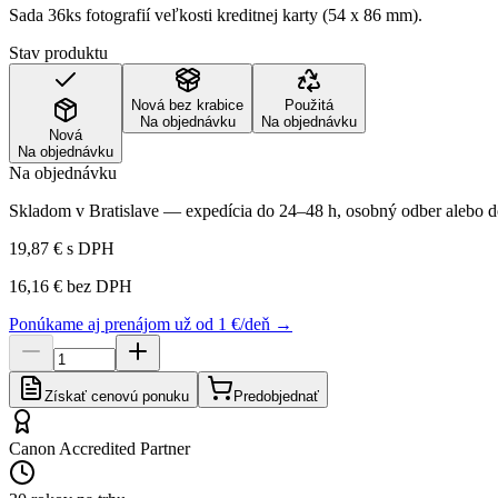
Sada 36ks fotografií veľkosti kreditnej karty (54 x 86 mm).
Stav produktu
Nová bez krabice
Použitá
Na objednávku
Na objednávku
Nová
Na objednávku
Na objednávku
Skladom v Bratislave — expedícia do 24–48 h, osobný odber alebo do
19,87 €
s DPH
16,16 €
bez DPH
Ponúkame aj prenájom už od 1 €/deň →
Získať cenovú ponuku
Predobjednať
Canon Accredited Partner