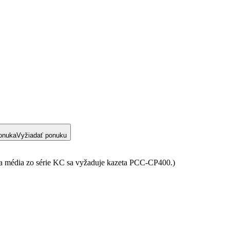
onuka
Vyžiadať ponuku
č na média zo série KC sa vyžaduje kazeta PCC-CP400.)