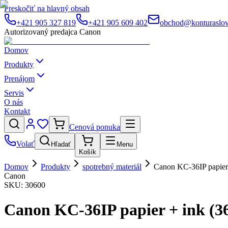
Preskočiť na hlavný obsah
+421 905 327 819
+421 905 609 402
obchod@konturaslov
Autorizovaný predajca Canon
Domov
Produkty
Prenájom
Servis
O nás
Kontakt
Cenová ponuka
Volať
Hľadať
Menu
Košík
Domov
Produkty
spotrebný materiál
Canon KC-36IP papier
Canon
SKU:
30600
Canon KC-36IP papier + ink (3