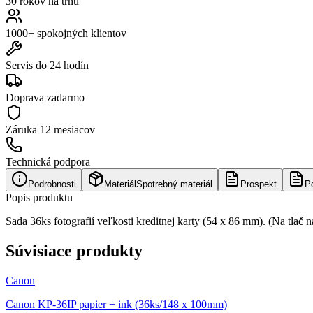
30 rokov na trhu
1000+ spokojných klientov
Servis do 24 hodín
Doprava zadarmo
Záruka
12 mesiacov
Technická podpora
Podrobnosti
Materiál
Spotrebný materiál
Prospekt
P
Popis produktu
Sada 36ks fotografií veľkosti kreditnej karty (54 x 86 mm). (Na tla
Súvisiace produkty
Canon
Canon KP-36IP papier + ink (36ks/148 x 100mm)