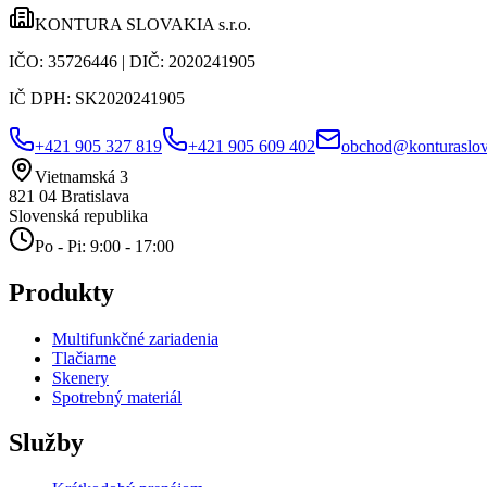
KONTURA SLOVAKIA s.r.o.
IČO:
35726446
| DIČ:
2020241905
IČ DPH:
SK2020241905
+421 905 327 819
+421 905 609 402
obchod@konturaslov
Vietnamská 3
821 04
Bratislava
Slovenská republika
Po - Pi: 9:00 - 17:00
Produkty
Multifunkčné zariadenia
Tlačiarne
Skenery
Spotrebný materiál
Služby