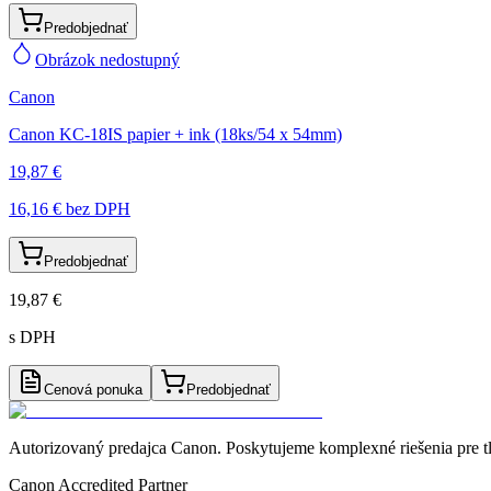
Predobjednať
Obrázok nedostupný
Canon
Canon KC-18IS papier + ink (18ks/54 x 54mm)
19,87 €
16,16 €
bez DPH
Predobjednať
19,87 €
s DPH
Cenová ponuka
Predobjednať
Autorizovaný predajca Canon
. Poskytujeme komplexné riešenia pre t
Canon Accredited Partner