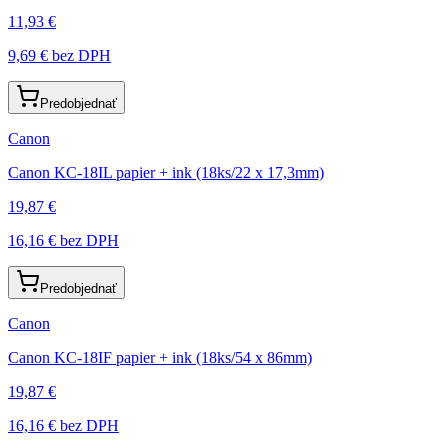
11,93 €
9,69 €
bez DPH
Predobjednať
Canon
Canon KC-18IL papier + ink (18ks/22 x 17,3mm)
19,87 €
16,16 €
bez DPH
Predobjednať
Canon
Canon KC-18IF papier + ink (18ks/54 x 86mm)
19,87 €
16,16 €
bez DPH