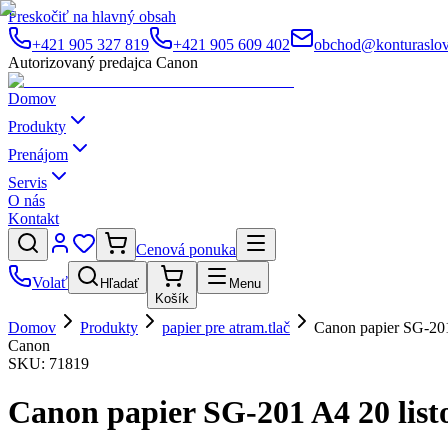
Preskočiť na hlavný obsah
+421 905 327 819
+421 905 609 402
obchod@konturaslov
Autorizovaný predajca Canon
Domov
Produkty
Prenájom
Servis
O nás
Kontakt
Cenová ponuka
Volať
Hľadať
Menu
Košík
Domov
Produkty
papier pre atram.tlač
Canon papier SG-201
Canon
SKU:
71819
Canon papier SG-201 A4 20 listo