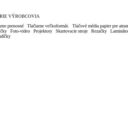
EGÓRIE VÝROBCOVIA
ne prenosné Tlačiarne veľkoformát. Tlačové média papier pre atram.
ačky Foto-video Projektory Skartovacie stroje Rezačky Lamináto
líčky