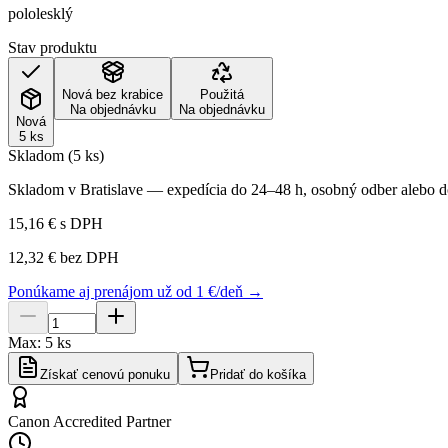
pololesklý
Stav produktu
Nová bez krabice
Použitá
Na objednávku
Na objednávku
Nová
5 ks
Skladom (5 ks)
Skladom v Bratislave — expedícia do 24–48 h, osobný odber alebo do
15,16 €
s DPH
12,32 €
bez DPH
Ponúkame aj prenájom už od 1 €/deň →
Max:
5
ks
Získať cenovú ponuku
Pridať do košíka
Canon Accredited Partner