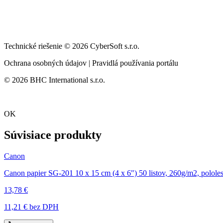
Technické riešenie © 2026 CyberSoft s.r.o.
Ochrana osobných údajov | Pravidlá používania portálu
© 2026 BHC International s.r.o.
OK
Súvisiace produkty
Canon
Canon papier SG-201 10 x 15 cm (4 x 6") 50 listov, 260g/m2, polole
13,78 €
11,21 €
bez DPH