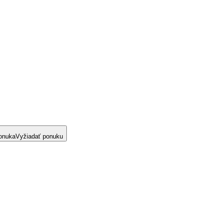
onuka
Vyžiadať ponuku