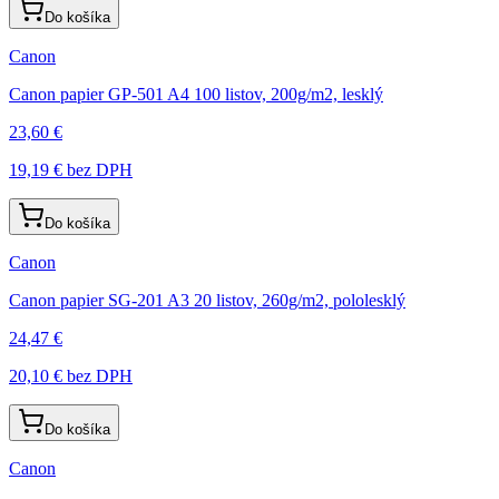
Do košíka
Canon
Canon papier GP-501 A4 100 listov, 200g/m2, lesklý
23,60 €
19,19 €
bez DPH
Do košíka
Canon
Canon papier SG-201 A3 20 listov, 260g/m2, pololesklý
24,47 €
20,10 €
bez DPH
Do košíka
Canon